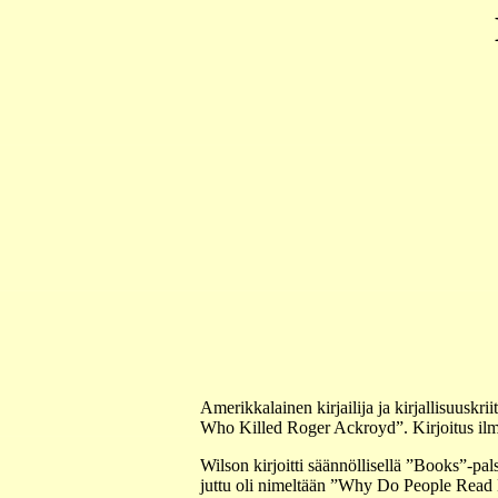
Amerikkalainen kirjailija ja kirjallisuusk
Who Killed Roger Ackroyd”. Kirjoitus ilm
Wilson kirjoitti säännöllisellä ”Books”-p
juttu oli nimeltään ”Why Do People Read De