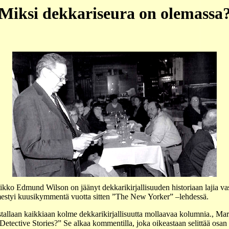
Miksi dekkariseura on olemassa
riitikko Edmund Wilson on jäänyt dekkarikirjallisuuden historiaan lajia
estyi kuusikymmentä vuotta sitten ”The New Yorker” –lehdessä.
alstallaan kaikkiaan kolme dekkarikirjallisuutta mollaavaa kolumnia., 
tective Stories?” Se alkaa kommentilla, joka oikeastaan selittää osan ki