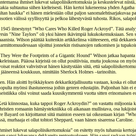
ntemansa ihmiset lukevat salapoliisikertomuksia ja keskustelevat niistä,
n takia suhtautua siihen kielteisesti. Hän kertoi lukeneensa yhden Agatha
ltan haukka” ei hänen mielestään ollut paljon sanomalehtisarjakuvaa pa
sotien välissä syyllisyyttä ja pelkoa lähestyvästä tuhosta. Rikos, salapoli
a 1945 ilmestynyt ”Who Cares Who Killed Roger Ackroyd”. Tätä analyys
ayersin "Nine Taylors” oli yksi hänen ikävimpiä lukukokemuksiaan. Sen
ista. Wilson päättää kuitenkin artikkelinsa väitteeseen, että dekkarei
armittomuudessaan sijoittui jonnekin ristisanojen ratkomisen ja tupakoin
y Were the Footprints of a Gigantic Hound” Wilson jatkaa hapanta ja ri
kkeleistaan. Pääosa kirjeistä on ollut positiivisia, mutta joukossa on myö
oisat reaktiot vahvistivat hänen käsitystään siitä, että salapoliisikertomu
in jääneensä koukkuun, nimittäin Sherlock Holmes –tarinoihin.
 Hän aloitti hyökkäyksen dekkarikirjallisuutta vastaan, koska ei ollut t
 lopulta myönsi ihastuneensa joihin genren edustajiin. Paljonhan hän ei eh
sseistiikka olisi voinut saada kuusikymmentä vuotta sitten erinomaisen e
etä kiinnostaa, kuka tappoi Roger Ackroydin?” on vastattu miljoonia ke
Christien romaanin hämäystekniikka oli aikanaan mullistava, osa lukijoist
Pierre Bayard on kirjoittanut siitä mainion esseen tai oikeastaan kirjan 
rässä, murhaaja ei ollut tohtori Sheppard, vaan hänen sisarensa Caroline.
set lukevat salapoliisikertomuksia” on esitetty myös tuhansia kertoja,
am sanoi lukevansa dekkareita rentoutuakseen. Hän sanoi raskaan työpä