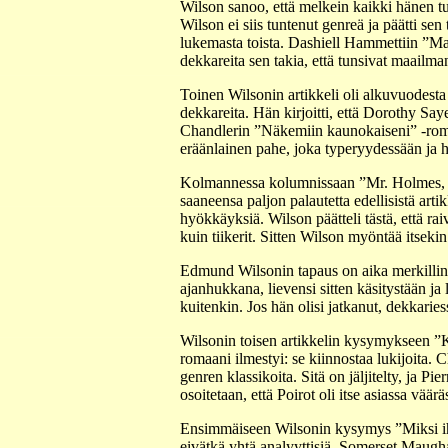
Wilson sanoo, että melkein kaikki hänen tu
Wilson ei siis tuntenut genreä ja päätti se
lukemasta toista. Dashiell Hammettiin ”Ma
dekkareita sen takia, että tunsivat maailman
Toinen Wilsonin artikkeli oli alkuvuodest
dekkareita. Hän kirjoitti, että Dorothy S
Chandlerin ”Näkemiin kaunokaiseni” -romaan
eräänlainen pahe, joka typeryydessään ja h
Kolmannessa kolumnissaan ”Mr. Holmes, The
saaneensa paljon palautetta edellisistä arti
hyökkäyksiä. Wilson päätteli tästä, että raiv
kuin tiikerit. Sitten Wilson myöntää itsek
Edmund Wilsonin tapaus on aika merkillinen.
ajanhukkana, lievensi sitten käsitystään ja
kuitenkin. Jos hän olisi jatkanut, dekkarie
Wilsonin toisen artikkelin kysymykseen ”K
romaani ilmestyi: se kiinnostaa lukijoita. 
genren klassikoita. Sitä on jäljitelty, ja 
osoitetaan, että Poirot oli itse asiassa vää
Ensimmäiseen Wilsonin kysymys ”Miksi ihmi
eivätkä yhtä analyyttisiä. Somerset Maugh