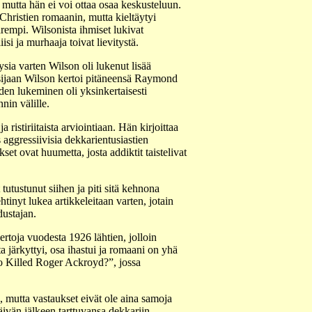
 mutta hän ei voi ottaa osaa keskusteluun.
 Christien romaanin, mutta kieltäytyi
rempi. Wilsonista ihmiset lukivat
isi ja murhaaja toivat lievitystä.
ia varten Wilson oli lukenut lisää
 sijaan Wilson kertoi pitäneensä Raymond
den lukeminen oli yksinkertaisesti
nin välille.
stiriitaista arviointiaan. Hän kirjoittaa
s aggressiivisia dekkarientusiastien
kset ovat huumetta, josta addiktit taistelivat
utustunut siihen ja piti sitä kehnona
tinyt lukea artikkeleitaan varten, jotain
dustajan.
rtoja vuodesta 1926 lähtien, jolloin
a järkyttyi, osa ihastui ja romaani on yhä
”Who Killed Roger Ackroyd?”, jossa
 mutta vastaukset eivät ole aina samoja
ivän jälkeen tarttuvansa dekkariin