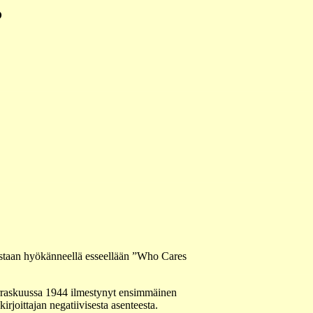
?
 vastaan hyökänneellä esseellään ”Who Cares
Marraskuussa 1944 ilmestynyt ensimmäinen
rjoittajan negatiivisesta asenteesta.