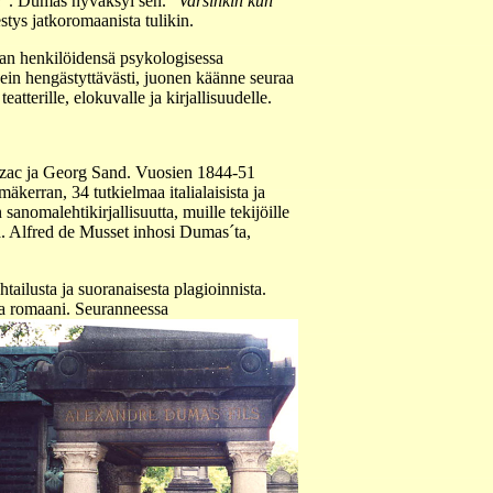
a
". Dumas hyväksyi sen.
"Varsinkin kun
ys jatkoromaanista tulikin.
laan henkilöidensä psykologisessa
kein hengästyttävästi, juonen käänne seuraa
atterille, elokuvalle ja kirjallisuudelle.
Balzac ja Georg Sand. Vuosien 1844-51
kerran, 34 tutkielmaa italialaisista ja
sanomalehtikirjallisuutta, muille tekijöille
sa. Alfred de Musset inhosi Dumas´ta,
htailusta ja suoranaisesta plagioinnista.
ma romaani.
Seuranneessa