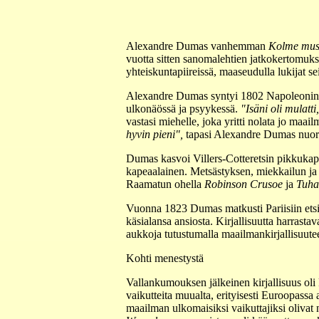
Alexandre Dumas vanhemman
Kolme musk
vuotta sitten sanomalehtien jatkokertomuksin
yhteiskuntapiireissä, maaseudulla lukijat s
Alexandre Dumas syntyi 1802 Napoleonin kenr
ulkonäössä ja psyykessä.
"Isäni oli mulatt
vastasi miehelle, joka yritti nolata jo maa
hyvin pieni",
tapasi Alexandre Dumas nuo
Dumas kasvoi Villers-Cotteretsin pikkukapung
kapeaalainen. Metsästyksen, miekkailun ja r
Raamatun ohella
Robinson Crusoe
ja
Tuha
Vuonna 1823 Dumas matkusti Pariisiin etsimä
käsialansa ansiosta. Kirjallisuutta harrastav
aukkoja tutustumalla maailmankirjallisuute
Kohti menestystä
Vallankumouksen jälkeinen kirjallisuus oli
vaikutteita muualta, erityisesti Euroopassa 
maailman ulkomaisiksi vaikuttajiksi olivat 