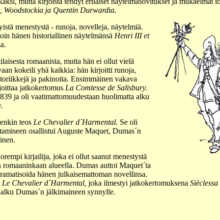
aksi, mutta kirjoista tehdyt erilaiset näytelmäsovitukset ja mukaelmat toi
, Woodstockia ja Quentin Durwardia.
yistä menestystä - runoja, novelleja, näytelmiä.
loin hänen historiallinen näytelmänsä
Henri III et
a.
ilaisesta romaanista, mutta hän ei ollut vielä
an kokeili yhä kaikkia: hän kirjoitti runoja,
storiikkejä ja pakinoita. Ensimmäinen vakava
rjoittaa jatkokertomus
La Comtesse de Salisbury.
1839 ja oli vaatimattomuudestaan huolimatta alku
.
itenkin teos
Le Chevalier d´Harmental.
Se oli
ittamiseen osallistui Auguste Maquet, Dumas´n
inen.
empi kirjailija, joka ei ollut saanut menestystä
 romaaninkaan alueella. Dumas auttoi Maquet´ta
dramatisoida hänen julkaisemattoman novellinsa.
i
Le Chevalier d´Harmental,
joka ilmestyi jatkokertomuksena
Sièclessa
ös alku Dumas´n jälkimaineen synnylle.