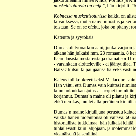
jatkoromaanin nimeä Athos, Porthos ja Ara
muskettisotureita on neljä"
, hän kirjoitti.
"N
Kolmessa muskettisoturissa
kaikki on alist
kuvauksessa, mutta naiivi innostus ja kerto
toistaan. Se on se efekti, joka on pitänyt ro
Kateutta ja syytöksiä
Dumas oli työnarkomaani, jonka varjoon jää
aikana hän julkaisi mm. 23 romaania, 8 kert
flaamilaisista mestareista ja dramatisoi 11 
- varsinkaan aloitteleville - ei jäänyt til
Balzac kutsui kilpailijaansa halveksivasti 
Kateus tuli konkreettiseksi M. Jacquot -nimi
Hän väitti, että Dumas vain kuittasi nimiins
kunnianloukkausjutussa Jacquet tuomittiin v
korjannut. Dumas´n maine oli pilattu ja kirja
ehkä nerokas, muttei alkuperäinen kirjailija
Dumas´n maine kirjailijana perustuu kahte
vaikka hänen tuotantonsa oli valtava: 60 n
historiallista tutkielmaa, hän julkaisi lehti
tuhlailevasti kuin lahjojaan, ja molemmat
yksinäisenä ja seniilinä.