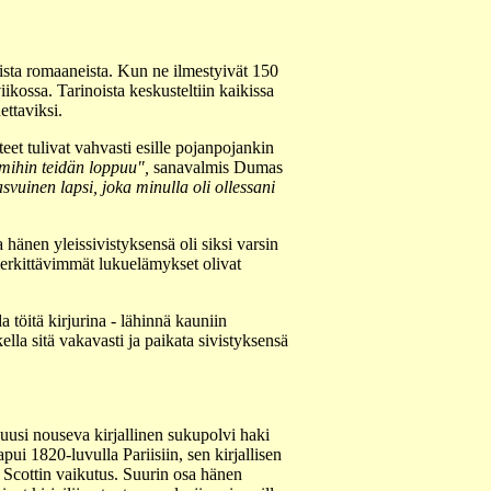
sta romaaneista. Kun ne ilmestyivät 150
ikossa. Tarinoista keskusteltiin kaikissa
ettaviksi.
et tulivat vahvasti esille pojanpojankin
 mihin teidän loppuu",
sanavalmis Dumas
svuinen lapsi, joka minulla oli ollessani
 hänen yleissivistyksensä oli siksi varsin
 merkittävimmät lukuelämykset olivat
töitä kirjurina - lähinnä kauniin
ella sitä vakavasti ja paikata sivistyksensä
 uusi nouseva kirjallinen sukupolvi haki
ui 1820-luvulla Pariisiin, sen kirjallisen
i Scottin vaikutus. Suurin osa hänen