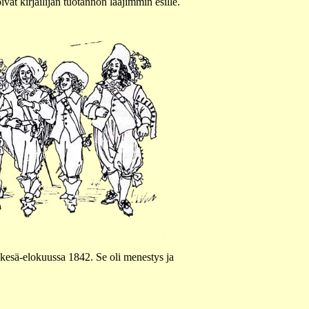
vat kirjailijan tuotannon laajimmin esille.
kesä-elokuussa 1842. Se oli menestys ja