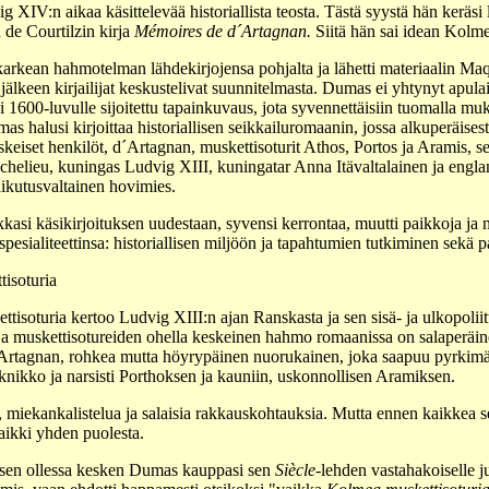
XIV:n aikaa käsittelevää historiallista teosta. Tästä syystä hän keräsi
 de Courtilzin kirja
Mémoires de d´Artagnan.
Siitä hän sai idean Kolme
arkean hahmotelman lähdekirjojensa pohjalta ja lähetti materiaalin Maqu
 jälkeen kirjailijat keskustelivat suunnitelmasta. Dumas ei yhtynyt ap
si 1600-luvulle sijoitettu tapainkuvaus, jota syvennettäisiin tuomalla m
as halusi kirjoittaa historiallisen seikkailuromaanin, jossa alkuperäises
skeiset henkilöt, d´Artagnan, muskettisoturit Athos, Portos ja Aramis, se
ichelieu, kuningas Ludvig XIII, kuningatar Anna Itävaltalainen ja engl
aikutusvaltainen hovimies.
si käsikirjoituksen uudestaan, syvensi kerrontaa, muutti paikkoja ja ni
spesialiteettinsa: historiallisen miljöön ja tapahtumien tutkiminen sekä 
tisoturia
isoturia kertoo Ludvig XIII:n ajan Ranskasta ja sen sisä- ja ulkopoliitti
ja muskettisotureiden ohella keskeinen hahmo romaanissa on salaperäi
´Artagnan, rohkea mutta höyrypäinen nuorukainen, joka saapuu pyrkimään
yknikko ja narsisti Porthoksen ja kauniin, uskonnollisen Aramiksen.
 miekankalistelua ja salaisia rakkauskohtauksia. Mutta ennen kaikkea se
aikki yhden puolesta.
uksen ollessa kesken Dumas kauppasi sen
Siècle
-lehden vastahakoiselle j