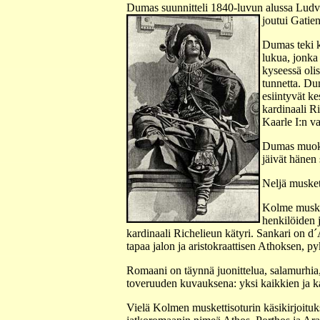
Dumas suunnitteli 1840-luvun alussa Ludvig 
joutui Gatien
Dumas teki k
lukua, jonka
kyseessä oli
tunnetta. Dum
esiintyvät ke
kardinaali R
Kaarle I:n v
Dumas muokka
jäivät hänen 
Neljä musket
Kolme muskett
henkilöiden 
kardinaali Richelieun kätyri. Sankari on d
tapaa jalon ja aristokraattisen Athoksen, p
Romaani on täynnä juonittelua, salamurhia,
toveruuden kuvauksena: yksi kaikkien ja k
Vielä Kolmen muskettisoturin käsikirjoit