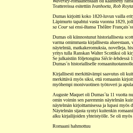
Waverley
-romaaneistaan oli käännetty ransk
Teattereissa esitettiin
Ivanhoeta, Rob Royta
Dumas kirjoitti koko 1820-luvun vailla erit
Läpimurto tapahtui vasta vuonna 1829, jol
sa Cour
sai ensi-iltansa Théâtre Français´ss
Dumas oli kiinnostunut historiallisesta scott
varma omimmasta kirjallisesta alueestaan, va
näytelmiä, matkakeromuksia, novelleja, hi
yritys tulla Ranskan Walter Scottiksi oli ki
Se julkaistiin följetongina
Siècle
-lehdessä 
Dumas´n historialliselle romaanituotannolle
Kirjallisesti merkittävämpi saavutus oli ku
merkittävä myös siksi, että romaanin kirjo
myöhempi monivuotinen työtoveri ja apula
Auguste Maquet oli Dumas´ta 11 vuotta nuor
omin voimin sen paremmin näytelmän kuin
näytelmän kirjoittamisessa ja lupasi myös 
Näytelmän sijasta syntyi kuitenkin romaan
alku kirjailijoiden yhteistyölle. Se oli my
Romaani hahmottuu