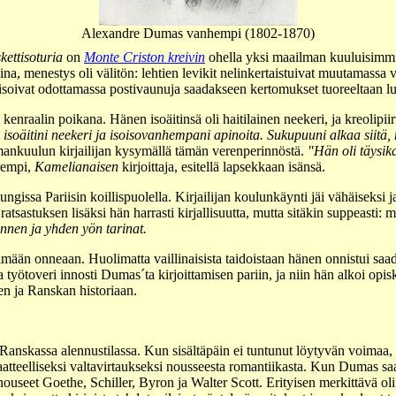
Alexandre Dumas vanhempi (1802-1870)
ettisoturia
on
Monte Criston kreivin
ohella yksi maailman kuuluisimmi
a, menestys oli välitön: lehtien levikit nelinkertaistuivat muutamassa vi
eisoivat odottamassa postivaunuja saadakseen kertomukset tuoreeltaan lu
aalin poikana. Hänen isoäitinsä oli haitilainen neekeri, ja kreolipiirte
i, isoäitini neekeri ja isoisovanhempani apinoita. Sukupuuni alkaa siitä,
ilmankuulun kirjailijan kysymällä tämän verenperinnöstä.
"Hän oli täysika
rempi,
Kamelianaisen
kirjoittaja, esitellä lapsekkaan isänsä.
issa Pariisin koillispuolella. Kirjailijan koulunkäynti jäi vähäiseksi ja
atsastuksen lisäksi hän harrasti kirjallisuutta, mutta sitäkin suppeasti:
nnen ja yhden yön tarinat.
än onneaan. Huolimatta vaillinaisista taidoistaan hänen onnistui saada 
a työtoveri innosti Dumas´ta kirjoittamisen pariin, ja niin hän alkoi opisk
en ja Ranskan historiaan.
 Ranskassa alennustilassa. Kun sisältäpäin ei tuntunut löytyvän voimaa,
aatteelliseksi valtavirtaukseksi nousseesta romantiikasta. Kun Dumas saap
nouseet Goethe, Schiller, Byron ja Walter Scott. Erityisen merkittävä ol