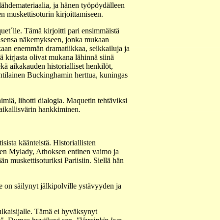
 lähdemateriaalia, ja hänen työpöydälleen
n muskettisoturin kirjoittamiseen.
et´lle. Tämä kirjoitti pari ensimmäistä
ulaisensa näkemykseen, jonka mukaan
ukaan enemmän dramatiikkaa, seikkailuja ja
tä kirjasta olivat mukana lähinnä siinä
kä aikakauden historialliset henkilöt,
antilainen Buckinghamin herttua, kuningas
miä, lihotti dialogia. Maquetin tehtäviksi
paikallisvärin hankkiminen.
sista käänteistä. Historiallisten
nen Mylady, Athoksen entinen vaimo ja
 muskettisoturiksi Pariisiin. Siellä hän
 on säilynyt jälkipolville ystävyyden ja
ulkaisijalle. Tämä ei hyväksynyt