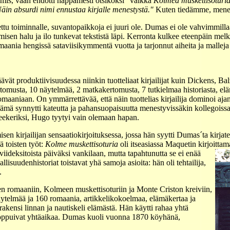
mis, vaan ehdotti happamesti otsikoksi "vaikka
Kolmea muskettisoturi
äin absurdi nimi ennustaa kirjalle menestystä."
Kuten tiedämme, menest
ettu toiminnalle, suvantopaikkoja ei juuri ole. Dumas ei ole vahvimmil
misen halu ja ilo tunkevat tekstistä läpi. Kerronta kulkee eteenpäin mel
maania hengissä sataviisikymmentä vuotta ja tarjonnut aiheita ja malleja te
vät produktiivisuudessa niinkin tuotteliaat kirjailijat kuin Dickens, 
omusta, 10 näytelmää, 2 matkakertomusta, 7 tutkielmaa historiasta, elämä
romaaniaan. On ymmärrettävää, että näin tuottelias kirjailija dominoi ajan 
aa. Tämä synnytti kateutta ja pahansuopaisuutta menestyvissäkin kollegois
neekeriksi, Hugo tyytyi vain olemaan hapan.
sen kirjailijan sensaatiokirjoituksessa, jossa hän syytti Dumas´ta kirjate
ä toisten työt:
Kolme muskettisoturia
oli itseasiassa Maquetin kirjoitta
iideksitoista päiväksi vankilaan, mutta tapahtunutta se ei enää
llisuudenhistoriat toistavat yhä samoja asioita: hän oli tehtailija,
.
en romaaniin, Kolmeen muskettisoturiin ja Monte Criston kreiviin,
äytelmää ja 160 romaania, artikkelikokoelmaa, elämäkertaa ja
ä, rakensi linnan ja nautiskeli elämästä. Hän käytti rahaa yhtä
 loppuivat yhtäaikaa. Dumas kuoli vuonna 1870 köyhänä,