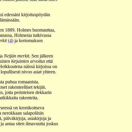
soi edessäni kirjoituspöydän
elämässään.
teen 1889. Holmes huomauttaa,
aanassa, Holmesia tutkivassa
rkit
(4)
ja kertomuksen
ja
Neljän merkit
. Sen jälkeen
isten kirjainten arvoitus
että
Heikkoutena näissä kirjoissa on
opullisesti nivoo asiat yhteen.
sta puhua romaanista.
et rakenteelliset tekijät.
, jotta perinteisen dekkarin
tkikkaita rakenteita.
yseessä on kronikoitseva
sa nerokkaan salapoliisin
päiväkirjoja, asiakirjoja ja
ja antaa siten ilmavuutta joskus