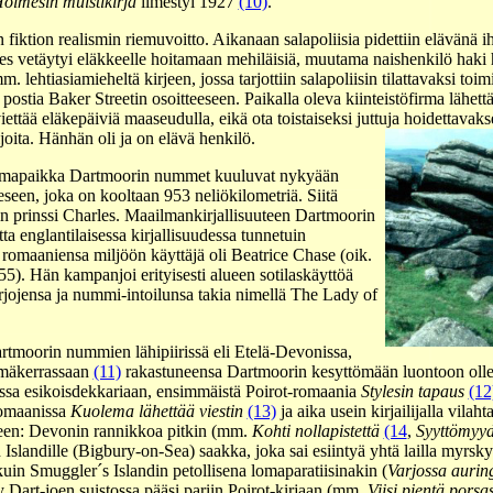
olmesin muistikirja
ilmestyi 1927
(10)
.
ktion realismin riemuvoitto. Aikanaan salapoliisia pidettiin elävänä ihmi
 vetäytyi eläkkeelle hoitamaan mehiläisiä, muutama naishenkilö haki h
lehtiasiamieheltä kirjeen, jossa tarjottiin salapoliisin tilattavaksi toim
postia Baker Streetin osoitteeseen. Paikalla oleva kiinteistöfirma lähett
 viettää eläkepäiviä maaseudulla, eikä ota toistaiseksi juttuja hoidettavak
joita. Hänhän oli ja on elävä henkilö.
umapaikka Dartmoorin nummet kuuluvat nykyään
een, joka on kooltaan 953 neliökilometriä. Siitä
 prinssi Charles. Maailmankirjallisuuteen Dartmoorin
a englantilaisessa kirjallisuudessa tunnetuin
omaaniensa miljöön käyttäjä oli Beatrice Chase (oik.
5). Hän kampanjoi erityisesti alueen sotilaskäyttöä
irjojensa ja nummi-intoilunsa takia nimellä The Lady of
rtmoorin nummien lähipiirissä eli Etelä-Devonissa,
mäkerrassaan
(11)
rakastuneensa Dartmoorin kesyttömään luontoon olle
assa esikoisdekkariaan, ensimmäistä Poirot-romaania
Stylesin tapaus
(12
romaanissa
Kuolema lähettää viestin
(13)
ja aika usein kirjailijalla vilaht
een: Devonin rannikkoa pitkin (mm.
Kohti nollapistettä
(14
,
Syyttömyy
 Islandille (Bigbury-on-Sea) saakka, joka sai esiintyä yhtä lailla myrs
uin Smuggler´s Islandin petollisena lomaparatiisinakin (
Varjossa aurin
 Dart-joen suistossa pääsi pariin Poirot-kirjaan (mm.
Viisi pientä porsa