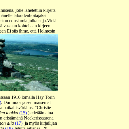
senä, jolle lähetettiin kirjeitä
änelle taloudenhoitajaksi.
iston edustamia julkaisuja.Vielä
ää vastaan kohteliaan kirjeen,
seen Ei siis ihme, että Holmesin
ssaan 1916 lomalla Hay Torin
)
. Dartmoor ja sen maisemat
aa paikallisväriä ns. "Christie
den taakka
(15)
) edetään aina
kyn eristämänä Neekerissaarena
gon alla
(17)
, ja myös kirjailijan
sta
(18)
. Mutta aikansa, 20.