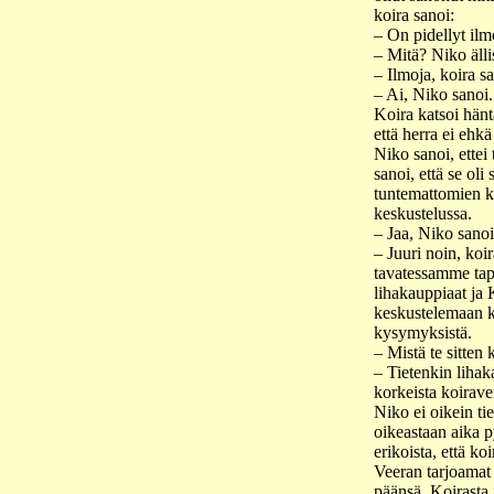
koira sanoi:
– On pidellyt ilm
– Mitä? Niko ällis
– Ilmoja, koira sa
– Ai, Niko sanoi.
Koira katsoi häntä
että herra ei ehkä
Niko sanoi, ettei 
sanoi, että se oli 
tuntemattomien ka
keskustelussa.
– Jaa, Niko sanoi
– Juuri noin, koir
tavatessamme tap
lihakauppiaat ja 
keskustelemaan k
kysymyksistä.
– Mistä te sitten 
– Tietenkin lihak
korkeista koiraver
Niko ei oikein tie
oikeastaan aika py
erikoista, että k
Veeran tarjoamat t
päänsä. Koirasta 