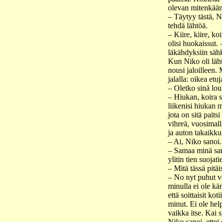
olevan mitenkään
– Täytyy tästä, N
tehdä lähtöä.
– Kiire, kiire, ko
olisi huokaissut.
läkähdyksiin säh
Kun Niko oli läh
nousi jaloilleen.
jalalla: oikea etuj
– Oletko sinä lo
– Hiukan, koira sa
liikenisi hiukan 
jota on sitä paits
vihreä, vuosimall
ja auton takaikk
– Ai, Niko sanoi.
– Samaa minä san
ylitin tien suojat
– Mitä tässä pitä
– No nyt puhut vi
minulla ei ole kä
että soittaisit koti
minut. Ei ole hel
vaikka itse. Kai 
Niko sanoi, ettei 