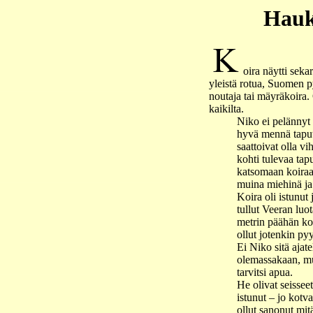
Hauk
oira näytti sekar
yleistä rotua, Suomen p
noutaja tai mäyräkoira. 
kaikilta.
Niko ei pelännyt k
hyvä mennä tapu
saattoivat olla vi
kohti tulevaa tap
katsomaan koiraa. 
muina miehinä ja 
Koira oli istunut
tullut Veeran lu
metrin päähän koir
ollut jotenkin py
Ei Niko sitä ajatel
olemassakaan, mut
tarvitsi apua.
He olivat seisseet 
istunut – jo kotva
ollut sanonut mit