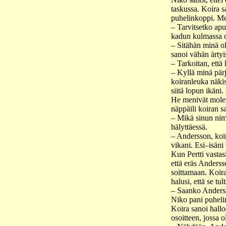
taskussa. Koira sa
puhelinkoppi. Me
– Tarvitsetko apu
kadun kulmassa o
– Sitähän minä ol
sanoi vähän ärtyis
– Tarkoitan, että
– Kyllä minä pärj
koiranleuka näkis
siitä lopun ikäni.
He menivät mole
näppäili koiran 
– Mikä sinun nim
hälyttäessä.
– Andersson, koir
vikani. Esi–isäni 
Kun Pertti vastasi
että eräs Anderss
soittamaan. Koira
halusi, että se tu
– Saanko Anderss
Niko pani puheli
Koira sanoi hallo
osoitteen, jossa ol