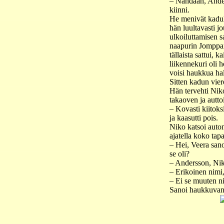
– Nähdään, Ander
kiinni.
He menivät kadull
hän luultavasti jo
ulkoiluttamisen s
naapurin Jomppa
tällaista sattui, k
liikennekuri oli h
voisi haukkua hall
Sitten kadun vier
Hän tervehti Nik
takaoven ja autto
– Kovasti kiitoks
ja kaasutti pois.
Niko katsoi auton
ajatella koko tap
– Hei, Veera sano
se oli?
– Andersson, Nik
– Erikoinen nimi,
– Ei se muuten ni
Sanoi haukkuvans