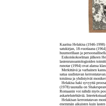
Kaarina Helakisa (1946-1998) 
satukirjan, 18-vuotiaana (1964).
huumorillaan ja persoonallisell
Esikoiskokoelman jälkeen Hela
lastenrunoantologioiden toimit
runotar (1994) ovat alansa klass
Merkittävä ja varhainen kannano
satua uudistavan kerrontatavan.
toisiinsa ja yhdistyivät moniker
Helakisa haki syvyyttä proosal
(1978) taustalla on Shakespear
Romaanin voi nähdä myös postmo
askartelutehtäviä. Intertekst
Helakisan kerrontatavan monik
enemmän aikuisten kuin lasten