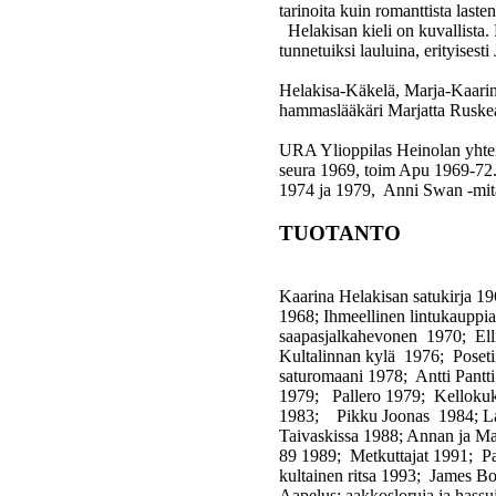
tarinoita kuin romanttista laste
Helakisan kieli on kuvallista. 
tunnetuiksi lauluina, erityisest
Helakisa-Käkelä, Marja-Kaarin
hammaslääkäri Marjatta Ruskeal
URA Ylioppilas Heinolan yhtei
seura 1969, toim Apu 1969-72. 
1974 ja 1979, Anni Swan -mital
TUOTANTO
Kaarina Helakisan satukirja 19
1968; Ihmeellinen lintukaupp
saapasjalkahevonen 1970; Elli
Kultalinnan kylä 1976; Posetii
saturomaani 1978; Antti Pantt
1979; Pallero 1979; Kellokukk
1983; Pikku Joonas 1984; Lasi
Taivaskissa 1988; Annan ja Mati
89 1989; Metkuttajat 1991; P
kultainen ritsa 1993; James 
Aapelus: aakkosloruja ja hassuj