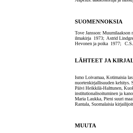
SUOMENNOKSIA
Tove Jansson: Muumilaakson m
ilmakirja 1973; Astrid Lindgr
Hevonen ja poika 1977; C.S. 
LÄHTEET JA KIRJA
Ismo Loivamaa, Kotimaisia laste
nuortenkirjallisuuden kehitys. 
Päivi Heikkilä-Halttunen, Kuok
institutionalisoituminen ja ka
Maria Laukka, Pieni suuri maai
Rantala, Suomalaisia kirjailijoi
MUUTA