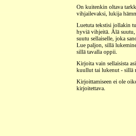
On kuitenkin oltava tarkka
vihjailevaksi, lukija häm
Luetuta tekstisi jollakin t
hyviä vihjeitä. Älä suutu
suutu sellaiselle, joka sa
Lue paljon, sillä lukemin
sillä tavalla oppii.
Kirjoita vain sellaisista as
kuullut tai lukenut - sillä
Kirjoittamiseen ei ole oik
kirjoitettava.