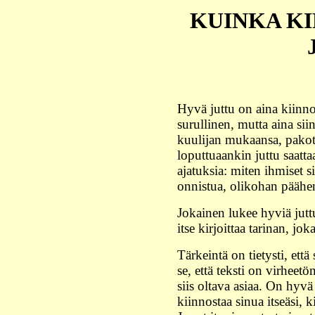
KUINKA K
Hyvä juttu on aina kiinno
surullinen, mutta aina sii
kuulijan mukaansa, pakott
loputtuaankin juttu saatta
ajatuksia: miten ihmiset s
onnistua, olikohan päähen
Jokainen lukee hyviä jutt
itse kirjoittaa tarinan, jo
Tärkeintä on tietysti, että
se, että teksti on virheetö
siis oltava asiaa. On hyvä
kiinnostaa sinua itseäsi, 