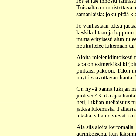
Jos et itse innostu tarina
Toisaalta on muistettava, 
samanlaisia: joku pitää kla
Jo vanhastaan teksti jaet
keskikohtaan ja loppuun. K
mutta erityisesti alun tule
houkuttelee lukemaan tai 
Aloita mielenkiintoisesti
tapa on esimerkiksi kirjoit
pinkaisi pakoon. Talon nu
näytti saavuttavan häntä."
On hyvä panna lukijan mie
juoksee? Kuka ajaa häntä 
heti, lukijan uteliaisuus t
jatkaa lukemista. Tällaisi
tekstiä, sillä ne vievät ko
Älä siis aloita kertomalla,
aurinkoisena, kun läksim