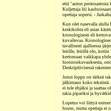
että "auton peräosastosta
Kuljettaja löi kauhuissaan
opettaja sopersi. - Jaskalta
Kun olet nasevalla alulla
keskikohta eli asian käsit
kronologisesti eli kertovast
kuvailevaa. Kronologine
tavallisesti ajallisessa jä
leirille, leirillä olo, kot
kertomaan vaikkapa yhdestä
luonnonkuvauksesta, omist
Deskriptiivisessä rakentee
Jutun loppu on tärkeä rakent
jälkimaun koko tekstistä.
ei tule ehjäksi ja saattaa
takia pipariksi ja hyvätk
Lopetus voi liittyä esime
huuto, mutta opettaja ei o