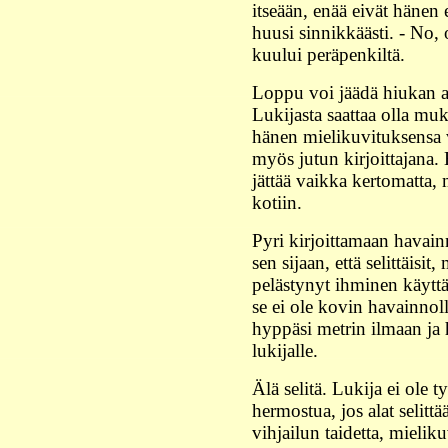
itseään, enää eivät hänen 
huusi sinnikkäästi. - No, 
kuului peräpenkiltä.
Loppu voi jäädä hiukan auk
Lukijasta saattaa olla muk
hänen mielikuvituksensa va
myös jutun kirjoittajana. 
jättää vaikka kertomatta, m
kotiin.
Pyri kirjoittamaan havain
sen sijaan, että selittäisit
pelästynyt ihminen käyttäy
se ei ole kovin havainnoll
hyppäsi metrin ilmaan ja 
lukijalle.
Älä selitä. Lukija ei ole
hermostua, jos alat selittää
vihjailun taidetta, mieli