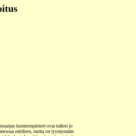
oitus
arjan luonteenpiirteet ovat tulleet jo
ja mesoaa edelleen, mutta on tyyntymään