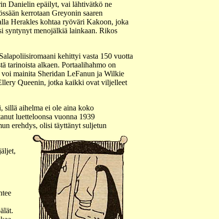
rin Danielin epäilyt, vai lähtivätkö ne
yössään kerrotaan Greyonin saaren
alla Herakles kohtaa ryöväri Kakoon, joka
isi syntynyt menojälkiä lainkaan. Rikos
 Salapoliisiromaani kehittyi vasta 150 vuotta
tä tarinoista alkaen. Portaalihahmo on
n voi mainita Sheridan LeFanun ja Wilkie
ery Queenin, jotka kaikki ovat viljelleet
 sillä aihelma ei ole aina koko
ttanut luetteloonsa vuonna 1939
 erehdys, olisi täyttänyt suljetun
äljet,
htee
älät.