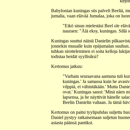
kirjo
Babylonian kuningas siis palveli Beeliä, mu
jumalia, vaan elävää Jumalaa, joka on luon
"Eikö sinun mielestäsi Beel ole elävä
nauraen: "Älä eksy, kuningas. Sillä s
Kuningas suuttui näistä Danielin pilkaavista
jonnekin muualle kuin epäjumalan suuhun. Nii
tuhkan sirotteleminen ei soita kelloja lukijas
todistaa heidät syyllisiksi?
Kertomus jatkuu:
"Varhain seuraavana aamuna tuli kuni
kuningas.' Ja samassa kuin he avasivat
vilppiä, ei vähintäkään.' Mutta Dani
ovat.' Kuningas sanoi: 'Minä näen mies
lapsensa, ja he näyttivät hänelle salao
Beelin Danielin valtaan. Ja tämä häv
Kertomus on paitsi tyylipuhdas suljettu hu
Daniel pystyy ratkaisemaan suljetun huoneen 
asiasta päänsä pantiksi.