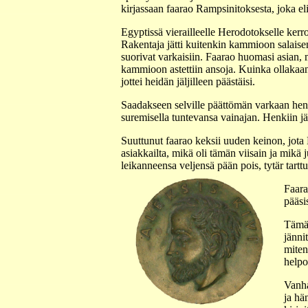
kirjassaan faarao Rampsinitoksesta, joka el
Egyptissä vierailleelle Herodotokselle kerro
Rakentaja jätti kuitenkin kammioon salaisen
suorivat varkaisiin. Faarao huomasi asian, m
kammioon astettiin ansoja. Kuinka ollakaan,
jottei heidän jäljilleen päästäisi.
Saadakseen selville päättömän varkaan henkil
suremisella tuntevansa vainajan. Henkiin jää
Suuttunut faarao keksii uuden keinon, jota H
asiakkailta, mikä oli tämän viisain ja mikä
leikanneensa veljensä pään pois, tytär tartt
Faara
pääsi
Tämä 
jänni
miten
helpo
Vanha
ja hä