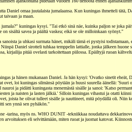
ittamisen ajankohtana pidetään vuoden 160 tienoota ennen ajanlaskumm
tta Daniel omaa juutalaista jumalaansa. Kun kuningas ihmetteli tätä, Dan
ut taivaan ja maan.
 jumala?" kuningas kysyi. "Tai etkö sinä näe, kuinka paljon se joka päi
e on sisältä savea ja päältä vaskea; eikä se ole milloinkaan syönyt."
 sanoista ja uhkasi surmata hänet, mikäli tämä ei pystyisi todistamaan, 
npä Daniel sirotteli tuhkaa temppelin lattialle, jonka jälkeen huone sulj
sa, kirjailija pitää ovelasti tarkoitettaan piilossa. Epäiltyjä ruoan kähvel
ngas ja hänen mukanaan Daniel. Ja hän kysyi: 'Ovatko sinetit eheät, Da
 ovet, loi kuningas silmänsä pöytään ja huusi suurella äänellä: 'Suuri ol
el nauroi ja pidätti kuningasta menemästä sisälle ja sanoi: 'Katso perma
ten ja naisten ja lasten jälkiä.' Silloin kuningas vihastui ja otatti kiinn
vet, joista he olivat tulleet sisälle ja nauttineet, mitä pöydällä oli. Niin
itti sen ynnä sen pyhäkön."
one -tarina, myös ns. WHO DUNIT -tekniikkaa noudattava dekkarinovelli
arvoituksen eli selvittämään, miten ruoat ja juomat katovat. Kiinnostust