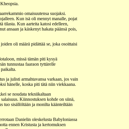
ä Kheopsia.
uri aarrekammio omaisuutensa suojaksi.
ojalleen. Kun isä oli mennyt manalle, pojat
ä tilasta. Kun aarteita katosi edelleen,
unut ansaan ja käskenyt hakata päänsä pois,
oiden oli määrä pidättää se, joka osoittaisi
ilotaloon, missä tämän piti kysyä
än tunnustaa faaraon tyttärelle
 paikalta.
us ja julisti armahtavansa varkaan, jos vain
oksi hänelle, koska piti tätä niin viekkaana.
kei se noudata tekniikaltaan
 salaisuus. Kiinnostuksen kohde on siinä,
 tuo sisällöltään ja monilta käänteiltään
errotaan Danielin oleskelusta Babyloniassa
otta ennen Kristusta ja kertomuksen