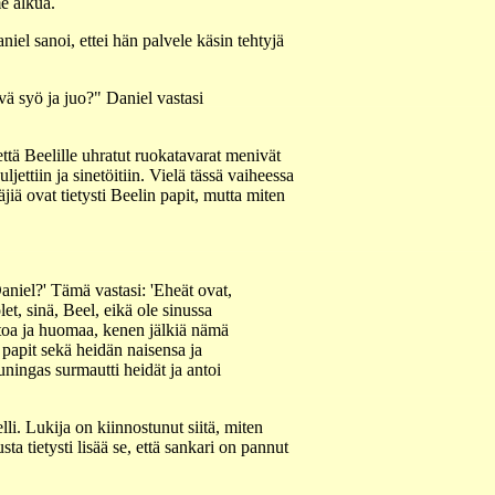
e alkua.
iel sanoi, ettei hän palvele käsin tehtyjä
vä syö ja juo?" Daniel vastasi
että Beelille uhratut ruokatavarat menivät
ettiin ja sinetöitiin. Vielä tässä vaiheessa
täjiä ovat tietysti Beelin papit, mutta miten
niel?' Tämä vastasi: 'Eheät ovat,
et, sinä, Beel, eikä ole sinussa
ntoa ja huomaa, kenen jälkiä nämä
i papit sekä heidän naisensa ja
 kuningas surmautti heidät ja antoi
. Lukija on kiinnostunut siitä, miten
a tietysti lisää se, että sankari on pannut