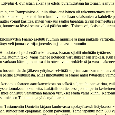
i Egyptin 4. dynastian aikana ja edelsi pyramidistaan historiaan jäänytt
ttiin, että Rampsinitos oli niin rikas, että hänen oli rakennutettava su
 kulkuaukon ja kertoi sitten kuolinvuoteellaan salaisuutensa kahdelle p
uttei voinut käsittää, miten varkaus saattoi tapahtua täysin hermeettisest
 huoneesta löytyi seuraavaksi päätön mies. Toinen veljeksistä oli tartt
öllisyyden Faarao asetutti ruumiin muurille ja pani paikalle vartijoita, j
nyt veli juottaa vartijat juovuksiin ja anastaa ruumiin.
erodotos ei pidä enää uskottavana. Faarao sijoitti nimittäin tyttärensä 
 jumalattomin teko. Varas menee ilotaloon varustuksenaan irtokäsi. Kun h
uu varkaan käteen, mutta saakin otteen vain irtokädestä ja varas pakenee
o luovutti tämän jälkeen yritykset selvittää suljetun aarrekammion arvoit
si perille arvoituksesta. Mies ilmoittautui ja faarao antoi tyttärensä vaim
kertomus faaraon aarrekammiosta on selkeä suljettu huone -tarina, vaik
tyskertomuksen rakennetta. Lukijalla on tiedossa jo alunperin keskeinen
 mies onnistuu välttämään faaraon yritykset saada varas kiinni. Kertomus
sti mieleen Tuhannen ja yhdenyön tarinat.
n Testamentin Danielin kirjaan kuuluvassa apokryfisessä lisäyksessä k
nen suhteestaan epäjumala Beelin palveluun. Tämä tapahtui noin 600 vu