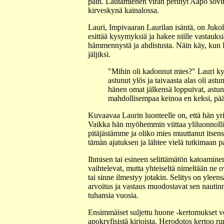
päin. Lautamiehen viran perinyt Aapo sovit
kirveskynä kainalossa.
Lauri, Impivaaran Laurilan isäntä, on Jukola
esittää kysymyksiä ja hakee niille vastauks
hämmennystä ja ahdistusta. Näin käy, kun L
jäljiksi.
"Mihin oli kadonnut mies?" Lauri kysy
astunut ylös ja taivaasta alas oli ast
hänen omat jälkensä loppuivat, astunu
mahdollisempaa keinoa en keksi, pääst
Kuvaavaa Laurin luonteelle on, että hän yrit
Vaikka hän myöhemmin viittaa yliluonnollis
pitäjästämme ja oliko mies muuttanut itsen
tämän ajatuksen ja lähtee vielä tutkimaan p
Ihmisen tai esineen selittämätön katoaminen
vaihtelevat, mutta yhteiseltä nimeltään ne ov
tai sinne ilmestyy jotakin. Selitys on yle
arvoitus ja vastaus muodostavat sen nautinn
tuhansia vuosia.
Ensimmäiset suljettu huone -kertomukset v
apokryfisistä kirjoista. Herodotos kertoo 