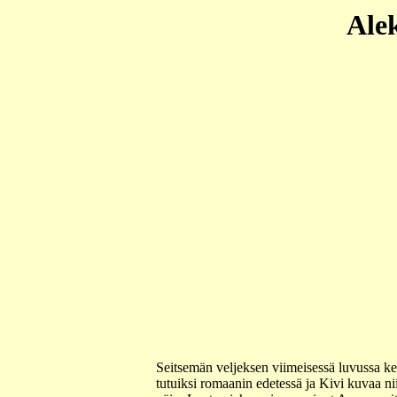
Alek
Seitsemän veljeksen viimeisessä luvussa ker
tutuiksi romaanin edetessä ja Kivi kuvaa n