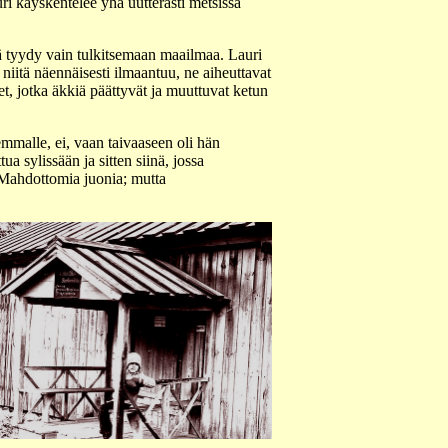
i käyskentelee yhä uutterasti metsissä
ikä tyydy vain tulkitsemaan maailmaa. Lauri
niitä näennäisesti ilmaantuu, ne aiheuttavat
t, jotka äkkiä päättyvät ja muuttuvat ketun
emmalle, ei, vaan taivaaseen oli hän
a sylissään ja sitten siinä, jossa
. Mahdottomia juonia; mutta