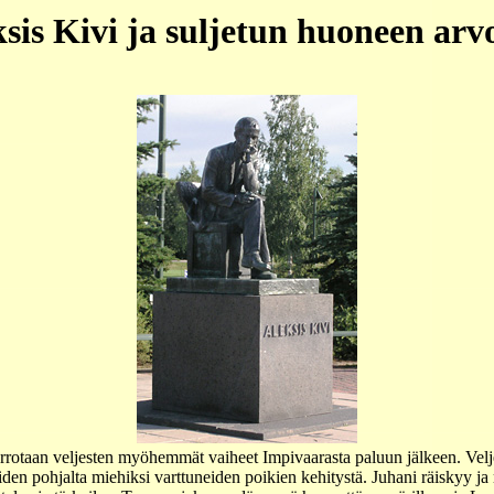
sis Kivi ja suljetun huoneen arv
rotaan veljesten myöhemmät vaiheet Impivaarasta paluun jälkeen. Veljess
iiden pohjalta miehiksi varttuneiden poikien kehitystä. Juhani räiskyy 