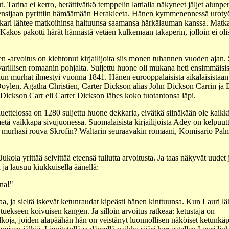
. Tarina ei kerro, herättivätkö temppelin lattialla näkyneet jäljet alunpe
lä sensijaan pyrittiin hämäämään Herakleeta. Hänen kymmenennessä urot
ankari lähtee matkoihinsa haltuunsa saamansa härkälauman kanssa. Matk
 Kakos pakotti härät hännästä vetäen kulkemaan takaperin, jolloin ei ol
en -arvoitus on kiehtonut kirjailijoita siis monen tuhannen vuoden ajan.
varillisen romaanin pohjalta. Suljettu huone oli mukana heti ensimmäisis
dun murhat ilmestyi vuonna 1841. Hänen eurooppalaisista aikalaisistaa
len, Agatha Christien, Carter Dickson alias John Dickson Carrin ja Ell
 Dickson Carr eli Carter Dickson lähes koko tuotantonsa läpi.
ettelossa on 1280 suljettu huone dekkaria, eivätkä siinäkään ole kaikki,
lmetä vaikkapa sivujuonessa. Suomalaisista kirjailijoista Adey on kelpuu
urhasi rouva Skrofin? Waltarin seuraavakin romaani, Komisario Palmun
ola yrittää selvittää eteensä tullutta arvoitusta. Ja taas näkyvät uudet j
ja lausuu kiukkuisella äänellä:
ana!"
a, ja sieltä iskevät ketunraudat kipeästi hänen kinttuunsa. Kun Lauri lä
tuekseen koivuisen kangen. Ja silloin arvoitus ratkeaa: ketustaja on
koja, joiden alapäähän hän on veistänyt luonnollisen näköiset ketunkäp