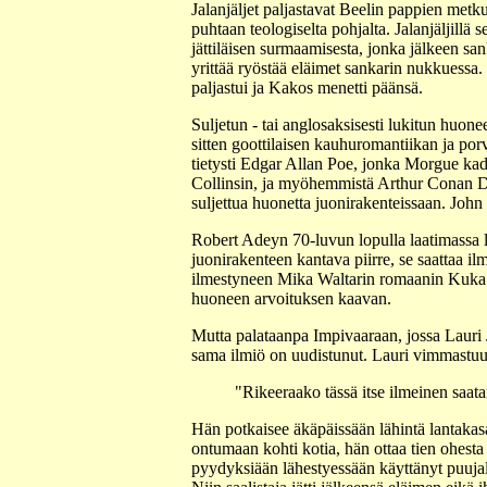
Jalanjäljet paljastavat Beelin pappien metkut
puhtaan teologiselta pohjalta. Jalanjäljil
jättiläisen surmaamisesta, jonka jälkeen s
yrittää ryöstää eläimet sankarin nukkuessa.
paljastui ja Kakos menetti päänsä.
Suljetun - tai anglosaksisesti lukitun huone
sitten goottilaisen kauhuromantiikan ja por
tietysti Edgar Allan Poe, jonka Morgue ka
Collinsin, ja myöhemmistä Arthur Conan Doy
suljettua huonetta juonirakenteissaan. John
Robert Adeyn 70-luvun lopulla laatimassa lu
juonirakenteen kantava piirre, se saattaa i
ilmestyneen Mika Waltarin romaanin Kuka m
huoneen arvoituksen kaavan.
Mutta palataanpa Impivaaraan, jossa Lauri Juk
sama ilmiö on uudistunut. Lauri vimmastuu 
"Rikeeraako tässä itse ilmeinen saat
Hän potkaisee äkäpäissään lähintä lantakasa
ontumaan kohti kotia, hän ottaa tien ohesta 
pyydyksiään lähestyessään käyttänyt puujal