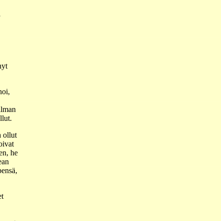
i
hyt
noi,
ailman
lut.
 ollut
oivat
en, he
ean
pensä,
et