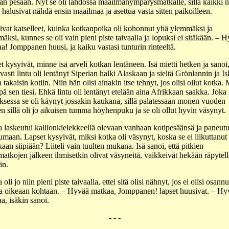
an pesään. Nyt se oli lähdössä maailmanympärysmatkalle, sillä kaikki n
 halusivat nähdä ensin maailmaa ja asettua vasta sitten paikoilleen.
ivat katselleet, kuinka kotkanpoika oli kohonnut yhä ylemmäksi ja
äksi, kunnes se oli vain pieni piste taivaalla ja lopuksi ei sitäkään. – 
a! Jomppanen huusi, ja kaiku vastasi tunturin rinteeltä.
t kysyivät, minne isä arveli kotkan lentäneen. Isä mietti hetken ja sanoi,
avasti lintu oli lentänyt Siperian halki Alaskaan ja sieltä Grönlannin ja Is
 takaisin kotiin. Niin hän olisi ainakin itse tehnyt, jos olisi ollut kotka.
pä sen tiesi. Ehkä lintu oli lentänyt etelään aina Afrikkaan saakka. Joka
ksessa se oli käynyt jossakin kaukana, sillä palatessaan monen vuoden
en sillä oli jo aikuisen tumma höyhenpuku ja se oli ollut hyvin väsynyt.
 laskeutui kallionkielekkeellä olevaan vanhaan kotipesäänsä ja paneutu
maan. Lapset kysyivät, miksi kotka oli väsynyt, koska se ei liikuttanut
kaan siipiään? Liiteli vain tuulten mukana. Isä sanoi, että pitkien
matkojen jälkeen ihmisetkin olivat väsyneitä, vaikkeivät hekään räpytell
än.
oli jo niin pieni piste taivaalla, ettei sitä olisi nähnyt, jos ei olisi osannu
a oikeaan kohtaan. – Hyvää matkaa, Jomppanen! lapset huusivat. – Hy
a, isäkin sanoi.
- - -