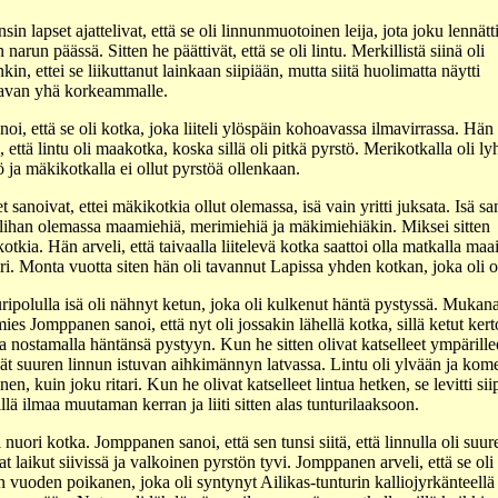
sin lapset ajattelivat, että se oli linnunmuotoinen leija, jota joku lennätt
 narun päässä. Sitten he päättivät, että se oli lintu. Merkillistä siinä oli
kin, ettei se liikuttanut lainkaan siipiään, mutta siitä huolimatta näytti
avan yhä korkeammalle.
anoi, että se oli kotka, joka liiteli ylöspäin kohoavassa ilmavirrassa. Hän
, että lintu oli maakotka, koska sillä oli pitkä pyrstö. Merikotkalla oli ly
ö ja mäkikotkalla ei ollut pyrstöä ollenkaan.
t sanoivat, ettei mäkikotkia ollut olemassa, isä vain yritti juksata. Isä sa
olihan olemassa maamiehiä, merimiehiä ja mäkimiehiäkin. Miksei sitten
otkia. Hän arveli, että taivaalla liitelevä kotka saattoi olla matkalla ma
i. Monta vuotta siten hän oli tavannut Lapissa yhden kotkan, joka oli ol
ripolulla isä oli nähnyt ketun, joka oli kulkenut häntä pystyssä. Mukana
ies Jomppanen sanoi, että nyt oli jossakin lähellä kotka, sillä ketut kert
ta nostamalla häntänsä pystyyn. Kun he sitten olivat katselleet ympärille
ät suuren linnun istuvan aihkimännyn latvassa. Lintu oli ylvään ja kom
en, kuin joku ritari. Kun he olivat katselleet lintua hetken, se levitti sii
illä ilmaa muutaman kerran ja liiti sitten alas tunturilaaksoon.
 nuori kotka. Jomppanen sanoi, että sen tunsi siitä, että linnulla oli suur
at laikut siivissä ja valkoinen pyrstön tyvi. Jomppanen arveli, että se oli
 vuoden poikanen, joka oli syntynyt Ailikas-tunturin kalliojyrkänteellä