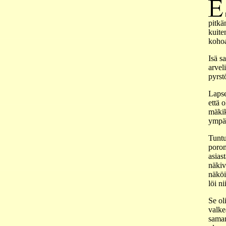
n
pitkän
kuiten
koho
Isä s
arveli
pyrst
Lapse
että 
mäkik
ympär
Tuntu
porom
asias
näkiv
näköin
löi ni
Se oli
valke
saman