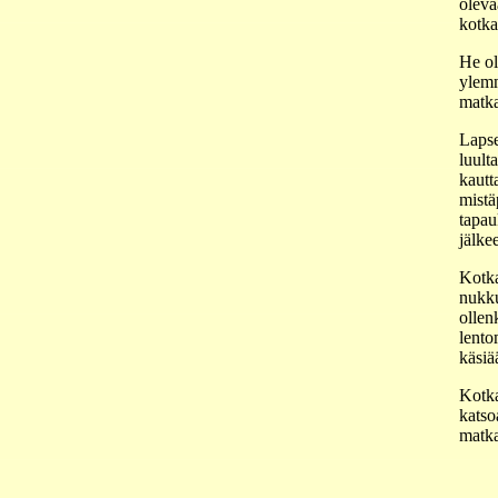
oleva
kotka
He ol
ylemm
matka
Lapse
luult
kautta
mistä
tapau
jälke
Kotka
nukku
ollen
lento
käsiä
Kotka 
katso
matka