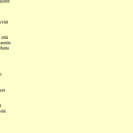
uoret
Hyvää
 että
lannin
 Mutta
i
eet
t
vää