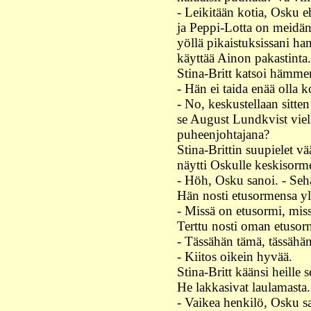
- Leikitään kotia, Osku eh
ja Peppi-Lotta on meidän
yöllä pikaistuksissani ha
käyttää Ainon pakastinta.
Stina-Britt katsoi hämm
- Hän ei taida enää olla ko
- No, keskustellaan sitte
se August Lundkvist viel
puheenjohtajana?
Stina-Brittin suupielet v
näytti Oskulle keskisorm
- Höh, Osku sanoi. - Sehä
Hän nosti etusormensa ylö
- Missä on etusormi, mis
Terttu nosti oman etusor
- Tässähän tämä, tässähä
- Kiitos oikein hyvää.
Stina-Britt käänsi heille 
He lakkasivat laulamasta.
- Vaikea henkilö, Osku sa