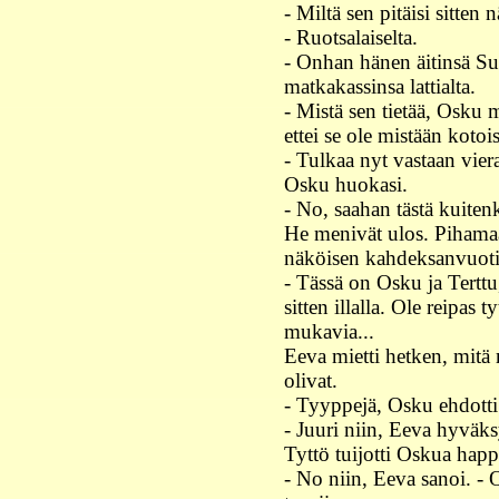
- Miltä sen pitäisi sitten 
- Ruotsalaiselta.
- Onhan hänen äitinsä Su
matkakassinsa lattialta.
- Mistä sen tietää, Osku 
ettei se ole mistään kotois
- Tulkaa nyt vastaan viera
Osku huokasi.
- No, saahan tästä kuiten
He menivät ulos. Pihamaa
näköisen kahdeksanvuotia
- Tässä on Osku ja Terttu
sitten illalla. Ole reipas 
mukavia...
Eeva mietti hetken, mitä
olivat.
- Tyyppejä, Osku ehdotti
- Juuri niin, Eeva hyväks
Tyttö tuijotti Oskua happa
- No niin, Eeva sanoi. - Ol