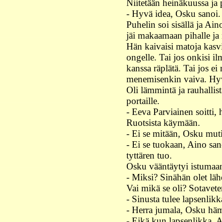
Niitetään heinäkuussa ja 
- Hyvä idea, Osku sanoi.
Puhelin soi sisällä ja Ai
jäi makaamaan pihalle ja 
Hän kaivaisi matoja kasv
ongelle. Tai jos onkisi ilm
kanssa räplätä. Tai jos ei
menemisenkin vaiva. Hyv
Oli lämmintä ja rauhallis
portaille.
- Eeva Parviainen soitti, 
Ruotsista käymään.
- Ei se mitään, Osku muti
- Ei se tuokaan, Aino sano
tyttären tuo.
Osku vääntäytyi istumaan
- Miksi? Sinähän olet l
Vai mikä se oli? Sotavete
- Sinusta tulee lapsenlikk
- Herra jumala, Osku hä
- Eikä kun lapsenlikka, A