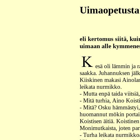
Uimaopetusta
eli kertomus siitä, ku
uimaan alle kymmenes
esä oli lämmin ja 
saakka. Juhannuksen jälk
Kiiskinen makasi Ainolan p
leikata nurmikko.
- Mutta enpä taida viitsi
- Mitä turhia, Aino Koist
- Mitä? Osku hämmästyi, s
huomannut mökin portaille
Koistisen äitiä. Koistinen
Monimutkaista, joten par
- Turha leikata nurmikkoa