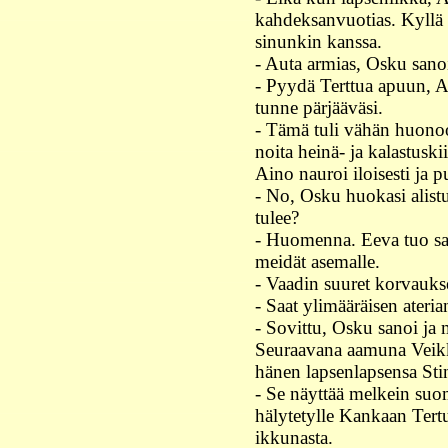
kahdeksanvuotias. Kyllä
sinunkin kanssa.
- Auta armias, Osku sano
- Pyydä Terttua apuun, Ain
tunne pärjääväsi.
- Tämä tuli vähän huonoo
noita heinä- ja kalastuskii
Aino nauroi iloisesti ja p
- No, Osku huokasi alist
tulee?
- Huomenna. Eeva tuo s
meidät asemalle.
- Vaadin suuret korvauks
- Saat ylimääräisen ateria
- Sovittu, Osku sanoi ja m
Seuraavana aamuna Veikk
hänen lapsenlapsensa Sti
- Se näyttää melkein suo
hälytetylle Kankaan Tertul
ikkunasta.