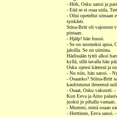
- Höh, Osku sanoi ja pais
- Että se ei osaa uida, Te
- Olisi opetellut uimaan
synkästi.
Stina-Britt oli vajonnut 
pintaan.
- Hjälp! hän huusi.
- Se on suomeksi apua, Os
jaloilla. Se on uimista.
Hädissään tyttö alkoi haro
kyllä, sillä tavalla hän pä
Osku ojensi kätensä ja nos
- No niin, hän sanoi. - Ny
- Osaanko? Stiina-Britt 
kauhistunut ilmeensä sul
- Osaat, Osku vakuutti. 
Kun Eeva ja Aino palasivat
juoksi jo pihalla vastaan.
- Mummi, minä osaan uid
- Herttinen, Eeva sanoi. 