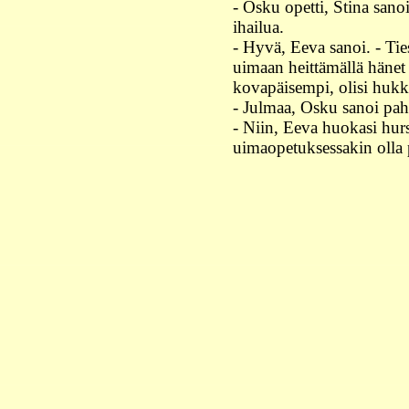
- Osku opetti, Stina sano
ihailua.
- Hyvä, Eeva sanoi. - Ties
uimaan heittämällä hänet la
kovapäisempi, olisi hukk
- Julmaa, Osku sanoi pah
- Niin, Eeva huokasi hurs
uimaopetuksessakin oll