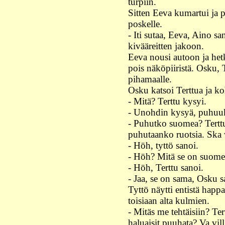
turpiin.
Sitten Eeva kumartui ja p
poskelle.
- Iti sutaa, Eeva, Aino sa
kivääreitten jakoon.
Eeva nousi autoon ja het
pois näköpiiristä. Osku, T
pihamaalle.
Osku katsoi Terttua ja k
- Mitä? Terttu kysyi.
- Unohdin kysyä, puhuu
- Puhutko suomea? Terttu
puhutaanko ruotsia. Ska v
- Höh, tyttö sanoi.
- Höh? Mitä se on suome
- Höh, Terttu sanoi.
- Jaa, se on sama, Osku s
Tyttö näytti entistä hap
toisiaan alta kulmien.
- Mitäs me tehtäisiin? Ter
haluaisit puuhata? Va vil