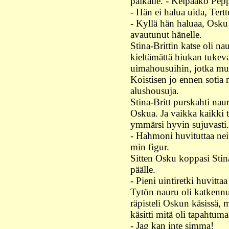
paikalle. - Kelpaako Pepp
- Hän ei halua uida, Tertt
- Kyllä hän haluaa, Osku 
avautunut hänelle.
Stina-Brittin katse oli 
kieltämättä hiukan tukev
uimahousuihin, jotka muis
Koistisen jo ennen sotia
alushousuja.
Stina-Britt purskahti nau
Oskua. Ja vaikka kaikki ta
ymmärsi hyvin sujuvasti.
- Hahmoni huvituttaa nei
min figur.
Sitten Osku koppasi Stina
päälle.
- Pieni uintiretki huvitt
Tytön nauru oli katkennu
räpisteli Oskun käsissä, 
käsitti mitä oli tapahtuma
- Jag kan inte simma!