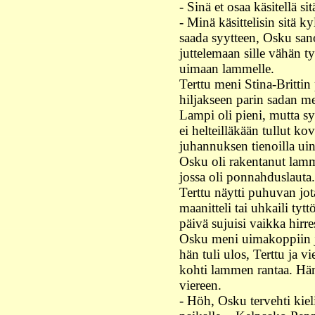
- Sinä et osaa käsitellä sit
- Minä käsittelisin sitä ky
saada syytteen, Osku sano
juttelemaan sille vähän 
uimaan lammelle.
Terttu meni Stina-Brittin
hiljakseen parin sadan me
Lampi oli pieni, mutta sy
ei helteilläkään tullut k
juhannuksen tienoilla uin
Osku oli rakentanut lamm
jossa oli ponnahduslauta.
Terttu näytti puhuvan jota
maanitteli tai uhkaili tyt
päivä sujuisi vaikka hirre
Osku meni uimakoppiin j
hän tuli ulos, Terttu ja vi
kohti lammen rantaa. Hän 
viereen.
- Höh, Osku tervehti kielit