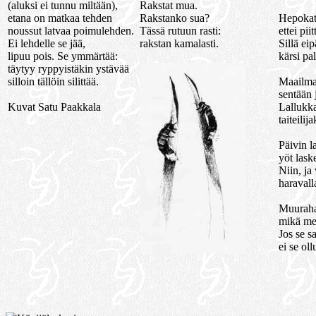
(aluksi ei tunnu miltään),
Rakstat mua.
etana on matkaa tehden
Rakstanko sua?
Hepokatt
noussut latvaa poimulehden.
Tässä rutuun rasti:
ettei pii
Ei lehdelle se jää,
rakstan kamalasti.
Sillä ei
lipuu pois. Se ymmärtää:
kärsi pa
täytyy ryppyistäkin ystävää
silloin tällöin silittää.
Maailma
sentään 
Kuvat Satu Paakkala
Lallukka
taiteilija
Päivin l
yöt lask
Niin, ja
haravall
Muurahai
mikä men
Jos se s
ei se oll