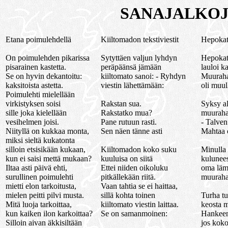
SANAJALKOJ
Etana poimulehdellä
Kiiltomadon tekstiviestit
Hepokat
On poimulehden pikarissa
Sytyttäen valjun lyhdyn
Hepokat
pisarainen kastetta.
peräpäänsä jämään
lauloi k
Se on hyvin dekantoitu:
kiiltomato sanoi: - Ryhdyn
Muurahai
kaksitoista astetta.
viestin lähettämään:
oli muul
Poimulehti mielellään
virkistyksen soisi
Rakstan sua.
Syksy al
sille joka kielellään
Rakstatko mua?
muuraha
vesihelmen joisi.
Pane rutuun rasti.
- Talven 
Niityllä on kukkaa monta,
Sen näen tänne asti
Mahtaa o
miksi sieltä kukatonta
silloin etsisikään kukaan,
Kiiltomadon koko suku
Minulla 
kun ei saisi mettä mukaan?
kuuluisa on siitä
kulunees
Iltaa asti päivä ehti,
Ettei niiden oikoluku
oma läm
surullinen poimulehti
pitkällekään riitä.
muurahai
mietti elon tarkoitusta,
Vaan tahtia se ei haittaa,
mielen peitti pilvi musta.
sillä kohta toinen
Turha tu
Mitä luoja tarkoittaa,
kiiltomato viestin laittaa.
keosta 
kun kaiken ilon karkoittaa?
Se on samanmoinen:
Hankeen 
Silloin aivan äkkisiltään
jos kok