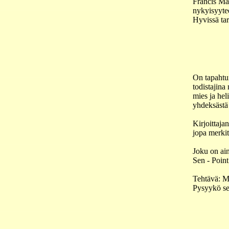
Francis Ma
nykyisyytee
Hyvissä tar
On tapahtun
todistajina
mies ja hel
yhdeksästä 
Kirjoittaja
jopa merkit
Joku on ain
Sen - Point
Tehtävä: Mi
Pysyykö se 