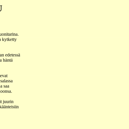
U
uonitarina.
n kytketty
an edetessä
a häntä
levat
 salassa
a saa
loonsa.
t juurin
käänteisiin