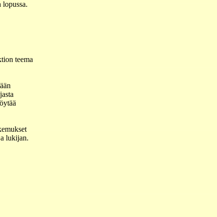
 lopussa.
ktion teema
kään
jasta
löytää
kokemukset
ja lukijan.