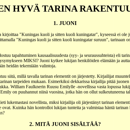
EN HYVÄ TARINA RAKENTU
1. JUONI
ja kirjoittaa "Kuningas kuoli ja sitten kuoli kuningatar", kyseessä ei ole j
ittamalla "Kuningas kuoli ja sitten kuoli kuningatar suruun", tarinaan o
stuu tapahtuminen kausaalisuudesta (syy- ja seuraussuhteista) eli tarin
kysymykseen MIKSI? Juoni kytkee lukijan henkilöiden elämään ja autta
n heidän tekemiään valintoja.
uu siitä, millä tavalla tarinan elementit on järjestetty. Kirjailijat muunte
tarinan tarpeiden mukaan. Esimerkiksi dekkarissa kirjailija pitää juonen
kka. William Faulknerin Ruusu Emilylle -novellissa vasta lopussa lukij
ä Emily on puuhannut niinä vuosina, jotka hän on ollut sulkeutuneena ta
ti lukemastasi novellista, miksi kirjailija oli järjestänyt tarinan elementi
e ovat. Kuinka hän kontrolloi lukijan tunteita ja valmistaa häntä tarinan 
in?
2. MITÄ JUONI SISÄLTÄÄ?