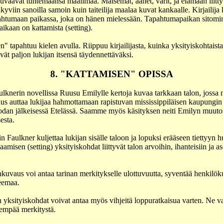
 kuvaavat tuntemaansa maailmaa. Maisemat, äänet, värit, ja elämään liitty
kyviin sanoilla samoin kuin taiteilija maalaa kuvat kankaalle. Kirjailija 
pahtumaan paikassa, joka on hänen mielessään. Tapahtumapaikan sitomi
ikaan on kattamista (setting).
" tapahtuu kielen avulla. Riippuu kirjailijasta, kuinka yksityiskohtaista
vät paljon lukijan itsensä täydennettäväksi.
8. "KATTAMISEN" OPISSA
lknerin novellissa Ruusu Emilylle kertoja kuvaa tarkkaan talon, jossa 
us auttaa lukijaa hahmottamaan rapistuvan mississippiläisen kaupungin
odan jälkeisessä Etelässä. Saamme myös käsityksen neiti Emilyn muuto
esta.
aulkner kuljettaa lukijan sisälle taloon ja lopuksi erääseen tiettyyn 
amisen (setting) yksityiskohdat liittyvät talon arvoihin, ihanteisiin ja ase
uvaus voi antaa tarinan merkitykselle ulottuvuutta, syventää henkilök
eemaa.
yksityiskohdat voivat antaa myös vihjeitä loppuratkaisua varten. Ne va
vempää merkitystä.