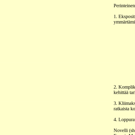
Perinteinen 
1. Eksposit
ymmärtämi
2. Komplik
kehittää tar
3. Kliimaks
ratkaista k
4. Loppurat
Novelli (sh