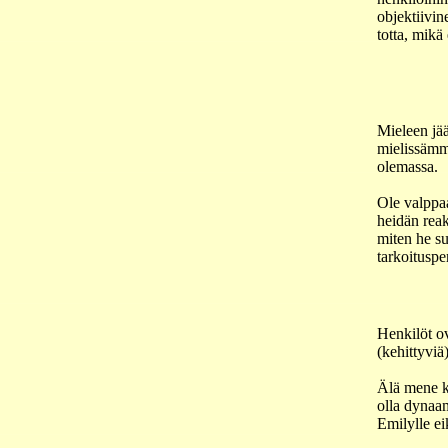
objektiivin
totta, mikä 
Mieleen jää
mielissämme
olemassa.
Ole valppaa
heidän reak
miten he su
tarkoituspe
Henkilöt ov
(kehittyviä
Älä mene ku
olla dynaam
Emilylle ei