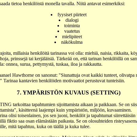
saada tietoa henkilöistä monella tavalla. Niitä antavat esimerkiksi:
fyysiset piirteet
dialogi
toiminta
vaatetus
mielipiteet
näkökulma
joita, millaisia henkilöitä tarinassa voi olla: miehiä, naisia, rikkaita, kö
hoja, prinssejä tai kerjäläisiä. Tärkeää on, että tarinan henkilöillä on sam
lla: onnea, surua, pettymystä, tuskaa, iloa ja rakkautta.
nael Hawthorne on sanonut: "Siunattuja ovat kaikki tunteet, olivatpa 
a." Tarinaa kantavien henkilöiden motivaatiot perustuvat tunteisiin.
7. YMPÄRISTÖN KUVAUS (SETTING)
NG tarkoittaa tapahtumien sijoittamista aikaan ja paikkaan. Se on siis 
ttamista", käsitteenä laajempi kuin ympäristön, miljöön, kuvaaminen.
ina olisi toisenlainen, jos sen juoni, henkilöt ja tapahtumat siirrettäisiin
illä fiktio saa osan elämästään paikasta. Se on olosuhteiden risteysasem
ille, mitä tapahtuu, kuka on täällä ja kuka tulee.