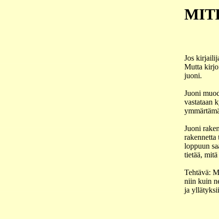
MIT
Jos kirjaili
Mutta kirjo
juoni.
Juoni muodo
vastataan 
ymmärtämää
Juoni rakent
rakennetta 
loppuun saa
tietää, mit
Tehtävä: Mie
niin kuin n
ja yllätyksi