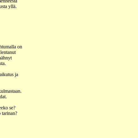
menneestä
sta yllä.
ahtumalla on
llentanut
nähnyt
ta.
aikutus ja
kulmastaan.
dat.
eeko se?
 tarinan?