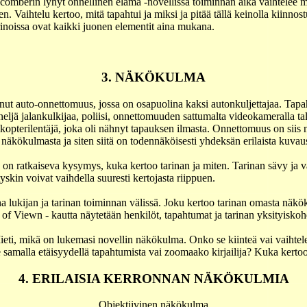
comberin lyhyt onnellinen elämä -novellissa toiminnan aika vaihtelee 
n. Vaihtelu kertoo, mitä tapahtui ja miksi ja pitää tällä keinolla kiinnostu
inoissa ovat kaikki juonen elementit aina mukana.
3. NÄKÖKULMA
ut auto-onnettomuus, jossa on osapuolina kaksi autonkuljettajaa. Tap
 neljä jalankulkijaa, poliisi, onnettomuuden sattumalta videokameralla ta
ikopterilentäjä, joka oli nähnyt tapauksen ilmasta. Onnettomuus on siis 
näkökulmasta ja siten siitä on todennäköisesti yhdeksän erilaista kuvaus
n on ratkaiseva kysymys, kuka kertoo tarinan ja miten. Tarinan sävy ja v
yskin voivat vaihdella suuresti kertojasta riippuen.
a lukijan ja tarinan toiminnan välissä. Joku kertoo tarinan omasta näkö
 of Viewn - kautta näytetään henkilöt, tapahtumat ja tarinan yksityiskoh
eti, mikä on lukemasi novellin näkökulma. Onko se kiinteä vai vaihtel
samalla etäisyydellä tapahtumista vai zoomaako kirjailija? Kuka kertoo
4. ERILAISIA KERRONNAN NÄKÖKULMIA
Objektiivinen näkökulma