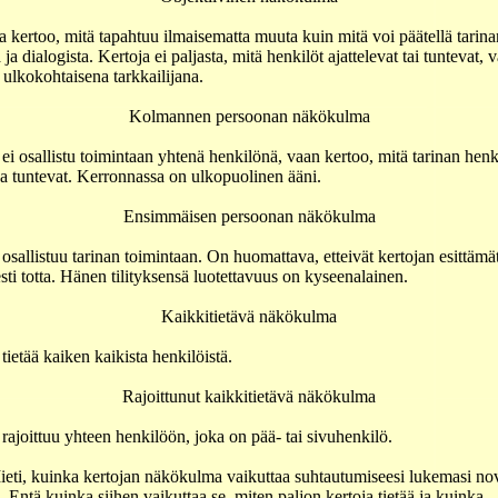
ja kertoo, mitä tapahtuu ilmaisematta muuta kuin mitä voi päätellä tarina
ja dialogista. Kertoja ei paljasta, mitä henkilöt ajattelevat tai tuntevat, 
 ulkokohtaisena tarkkailijana.
Kolmannen persoonan näkökulma
ei osallistu toimintaan yhtenä henkilönä, vaan kertoo, mitä tarinan henk
 ja tuntevat. Kerronnassa on ulkopuolinen ääni.
Ensimmäisen persoonan näkökulma
osallistuu tarinan toimintaan. On huomattava, etteivät kertojan esittämät
esti totta. Hänen tilityksensä luotettavuus on kyseenalainen.
Kaikkitietävä näkökulma
tietää kaiken kaikista henkilöistä.
Rajoittunut kaikkitietävä näkökulma
rajoittuu yhteen henkilöön, joka on pää- tai sivuhenkilö.
eti, kuinka kertojan näkökulma vaikuttaa suhtautumiseesi lukemasi nov
. Entä kuinka siihen vaikuttaa se, miten paljon kertoja tietää ja kuinka