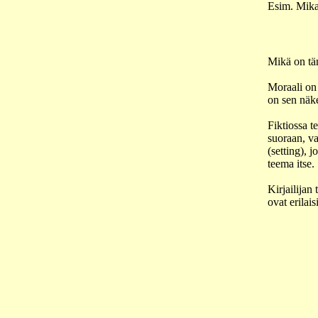
Esim. Mika 
Mikä on täm
Moraali on 
on sen näke
Fiktiossa t
suoraan, va
(setting), 
teema itse.
Kirjailijan 
ovat erilais