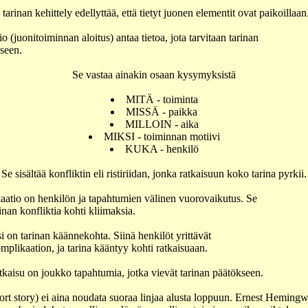
tarinan kehittely edellyttää, että tietyt juonen elementit ovat paikoillaan
io (juonitoiminnan aloitus) antaa tietoa, jota tarvitaan tarinan
seen.
Se vastaa ainakin osaan kysymyksistä
MITÄ - toiminta
MISSÄ - paikka
MILLOIN - aika
MIKSI - toiminnan motiivi
KUKA - henkilö
Se sisältää konfliktin eli ristiriidan, jonka ratkaisuun koko tarina pyrkii.
aatio on henkilön ja tapahtumien välinen vuorovaikutus. Se
inan konfliktia kohti kliimaksia.
i on tarinan käännekohta. Siinä henkilöt yrittävät
omplikaation, ja tarina kääntyy kohti ratkaisuaan.
kaisu on joukko tapahtumia, jotka vievät tarinan päätökseen.
ort story) ei aina noudata suoraa linjaa alusta loppuun. Ernest Heming