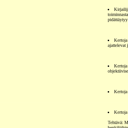
Kirjaili
toiminnasta 
pidättäytyy
Kertoja 
ajattelevat
Kertoja 
objektiivis
Kertoja 
Kertoja 
Tehtävä: Mi
henkilöihin