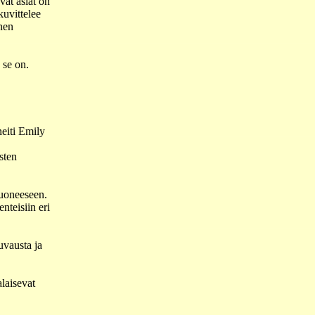
vät asiat on
kuvittelee
nen
 se on.
neiti Emily
sten
huoneeseen.
nteisiin eri
uvausta ja
laisevat