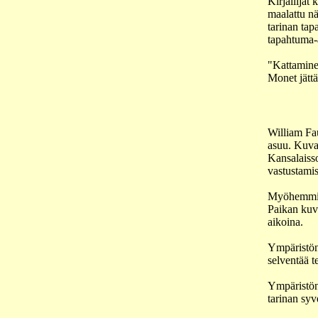
Kirjailijat
maalattu nä
tarinan ta
tapahtuma-a
"Kattaminen
Monet jättä
William Fau
asuu. Kuva
Kansalaiss
vastustamis
Myöhemmin F
Paikan kuva
aikoina.
Ympäristönk
selventää t
Ympäristön 
tarinan sy