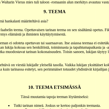
Waltarin Vieras mies tuli taloon -romaanin alun merkitys avautuu vasta
9. TEEMA
ä hankalasti määriteltävä asia?
faabelin teema. Opettavaisen tarinan teema on sen sisältämä opetus. Fi
mys elämästä ja ihmisten käyttäytymisestä.
eeman ei odoteta opettavan tai saarnaavan. Itse asiassa teemaa ei esitetä
an lukija kokoaa sen henkilöistä, toiminnasta ja tapahtumapaikasta ja -a
jotka muodostavat tarinan kokonaisuuden. Toisin sanoen, lukijan täytyy 
tehtävä on viestiä lukijalle yleisellä tasolla. Vaikka lukijan yksittäiset 
ia kuin tarinassa esitetyt, sen perimmäiset totuudet yhdistävät kirjailijan 
10. TEEMA ETSIMÄSSÄ
Tässä muutamia tapoja teeman löytämiseksi:
Tutki tarinan nimeä. Joskus se kertoo paljonkin teemasta.