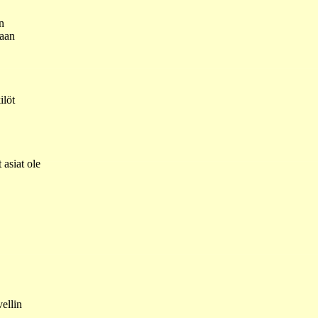
n
vaan
ilöt
 asiat ole
ellin