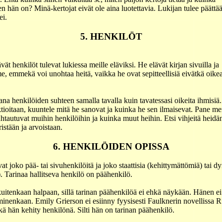
en hän on? Minä-kertojat eivät ole aina luotettavia. Lukijan tulee päättä
ei.
5. HENKILÖT
vät henkilöt tulevat lukiessa meille eläviksi. He elävät kirjan sivuilla ja
, emmekä voi unohtaa heitä, vaikka he ovat sepitteellisiä eivätkä oikea
na henkilöiden suhteen samalla tavalla kuin tavatessasi oikeita ihmisiä.
tioitaan, kuuntele mitä he sanovat ja kuinka he sen ilmaisevat. Pane mer
htautuvat muihin henkilöihin ja kuinka muut heihin. Etsi vihjeitä heidä
ristään ja arvoistaan.
6. HENKILÖIDEN OPISSA
at joko pää- tai sivuhenkilöitä ja joko staattisia (kehittymättömiä) tai d
). Tarinaa hallitseva henkilö on päähenkilö.
itenkaan halpaan, sillä tarinan päähenkilöä ei ehkä näykään. Hänen ei 
inenkaan. Emily Grierson ei esiinny fyysisesti Faulknerin novellissa 
kä hän kehity henkilönä. Silti hän on tarinan päähenkilö.