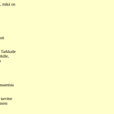
ä, mikä on
sti
 Tarkkaile
kille,
n
ynaamisia
tarvitse
Ruusu