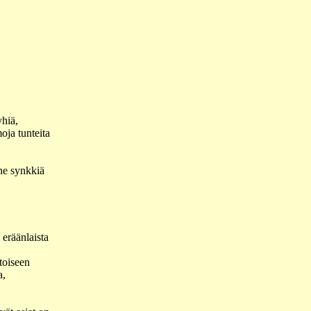
yhiä,
oja tunteita
ne synkkiä
eräänlaista
 toiseen
a,