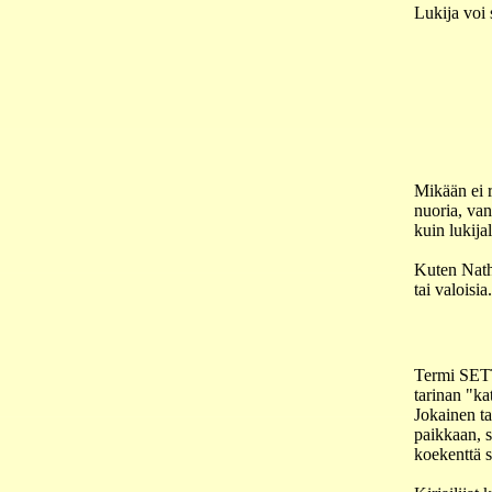
Lukija voi 
Mikään ei ra
nuoria, van
kuin lukija
Kuten Natha
tai valoisi
Termi SETTI
tarinan "ka
Jokainen tar
paikkaan, s
koekenttä s