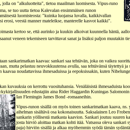
 jolla on "alkuluotteita", tietoa maailman luomisesta. Vipus-runo
ma, se tuo uutta tietoa Kalevalan ensimmäisen runon
mäisestä luomisteosta: "kuinka luojansa luvalla, kaikkivallan
esi erosi, veestä manner mateleikse, manterelle kasvot kaikki".
imasta kertoo se, että aurinko ja kuukin alkoivat kuunnella häntä, aallot 
ut veneen tekemiseen tarvittavat sanat ja lisäksi paljon muutakin tie
taan sankarimatkan kaavaa: sankari saa tehtävän, joka on vaikea suoritt
aaraan, mutta pelastuu neuvokkuutensa avulla, saa tehtävänsä täytettyä ja
 kaavaa noudattavissa ihmesaduissa ja eepoksissakin, kuten Nibelungei
n kuvauksia on kerrottu vuosituhansia. Venäläisistä ihmesaduista koottu
ykykirjallisuuden edustajiin aina Rider Haggardin Kuningas Salomonin
Ian Flemingin James Bond -romaaneihin.
Vipus-runon sisällä on myös toinen sankarimatkan kaava, ns. 
aihelman sisältävä osa kokonaisuutta. Saksalainen Leo Frobeni
sankarin yöllisestä matkasta kaavion. Sankari joutuu suuren ka
josta hirviö aloittaa matkan kohti itää. Vatsassa oleva sankari
paja) hirviön sisällä ja alkaa myöhemmin syödä tämän sydäntä