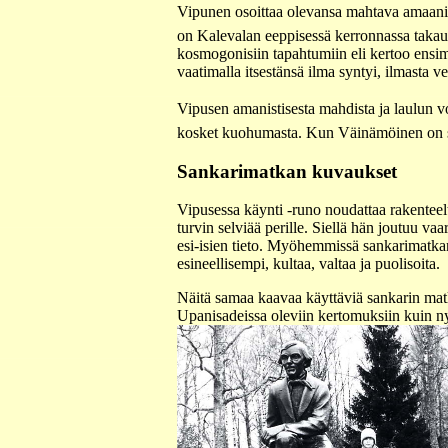
Vipunen osoittaa olevansa mahtava amaani,
on Kalevalan eeppisessä kerronnassa takau
kosmogonisiin tapahtumiin eli kertoo ensim
vaatimalla itsestänsä ilma syntyi, ilmasta v
Vipusen amanistisesta mahdista ja laulun vo
kosket kuohumasta. Kun Väinämöinen on saan
Sankarimatkan kuvaukset
Vipusessa käynti -runo noudattaa rakenteel
turvin selviää perille. Siellä hän joutuu v
esi-isien tieto. Myöhemmissä sankarimatkan
esineellisempi, kultaa, valtaa ja puolisoita.
Näitä samaa kaavaa käyttäviä sankarin matka
Upanisadeissa oleviin kertomuksiin kuin n