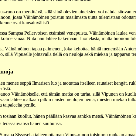
us-runo on merkittävä, sillä siinä olevien aineksien voi nähdä sitov
noon, jossa Väinämöinen poistuu maailmasta uutta tulemistaan odott
kenne ovat kansainvälisiä.
ossa Sampsa Pellervoisen etsimistä venepuista. Väinämöinen laulaa ven
u kolme sanaa. Niitä hän lähtee hakemaan Tuonelasta, mutta huonoin tul
aa Väinämöinen tapaa paimenen, joka kehottaa häntä menemään Antero V
, sillä Vipuselle johtavalla tiellä on neuloja sekä miekan ja tapparan te
anoja
n menee seppä Ilmarisen luo ja taotuttaa itselleen rautaiset kengät, rukk
rästä.
sanoo Väinämöiselle, että tämän matka on turha, sillä Vipunen on kuollu
 vaan lähtee matkaan pitkin naisten neulojen neniä, miesten miekan tutka
a taipaleelta perille.
 tosiaan kuollut, hänen päällään kasvaa sankka metsä. Väinämöinen kaa
ä terässauvansa hänen suuhunsa.
Simana Sissoselta talteen ottaman Vipus-runon toisinnon mukaan amaan