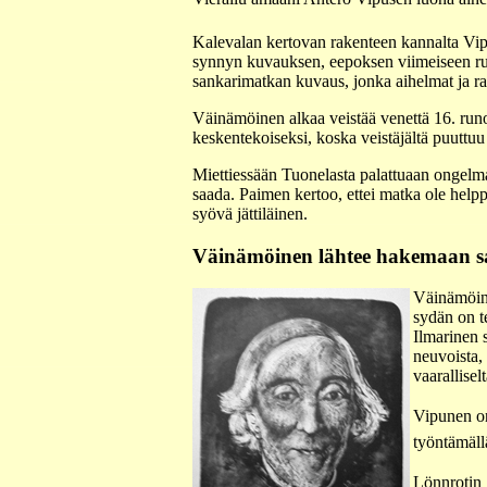
Kalevalan kertovan rakenteen kannalta Vip
synnyn kuvauksen, eepoksen viimeiseen ru
sankarimatkan kuvaus, jonka aihelmat ja ra
Väinämöinen alkaa veistää venettä 16. run
keskentekoiseksi, koska veistäjältä puuttu
Miettiessään Tuonelasta palattuaan ongelm
saada. Paimen kertoo, ettei matka ole helppo
syövä jättiläinen.
Väinämöinen lähtee hakemaan s
Väinämöine
sydän on te
Ilmarinen 
neuvoista,
vaaralliselt
Vipunen on
työntämäll
Lönnrotin 