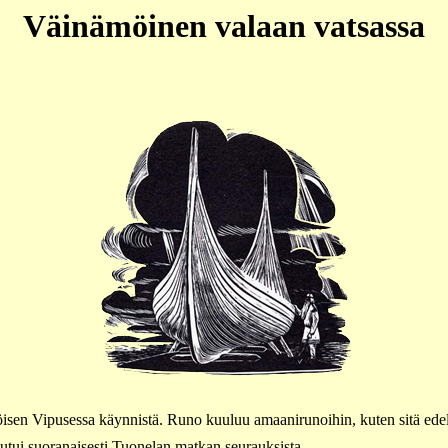
Väinämöinen valaan vatsassa
sen Vipusessa käynnistä. Runo kuuluu amaanirunoihin, kuten sitä ede
utui suoranaisesti Tuonelan matkan seurauksista.