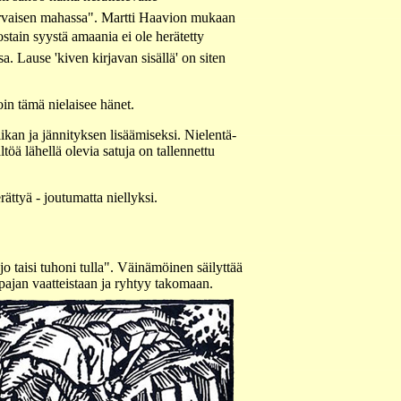
karvaisen mahassa". Martti Haavion mukaan
tain syystä amaania ei ole herätetty
a. Lause 'kiven kirjavan sisällä' on siten
in tämä nielaisee hänet.
kan ja jännityksen lisäämiseksi. Nielentä-
öä lähellä olevia satuja on tallennettu
ttyä - joutumatta niellyksi.
 taisi tuhoni tulla". Väinämöinen säilyttää
pajan vaatteistaan ja ryhtyy takomaan.