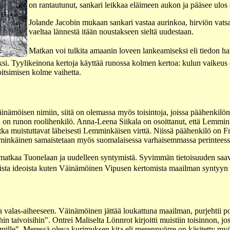
on rantautunut, sankari leikkaa eläimeen aukon ja pääsee ulos
Jolande Jacobin mukaan sankari vastaa aurinkoa, hirviön vatsa 
vaeltaa lännestä itään noustakseen sieltä uudestaan.
Matkan voi tulkita amaanin loveen lankeamiseksi eli tiedon h
. Tyylikeinona kertoja käyttää runossa kolmen kertoa: kulun vaikeus el
itsimisen kolme vaihetta.
inämöisen nimiin, siitä on olemassa myös toisintoja, joissa päähenkilö
 runon roolihenkilö. Anna-Leena Siikala on osoittanut, että Lemminkä
tka muistuttavat läheisesti Lemminkäisen virttä. Niissä päähenkilö on Fre
mminkäinen samaistetaan myös suomalaisessa varhaisemmassa perinteess
matkaa Tuonelaan ja uudelleen syntymistä. Syvimmän tietoisuuden sa
sista ideoista kuten Väinämöinen Vipusen kertomista maailman syntyyn lii
a valas-aiheeseen. Väinämöinen jättää loukattuna maailman, purjehtii po
sihin taivoisihin". Ontrei Maliselta Lönnrot kirjoitti muistiin toisinnon,
mille". Meressä oleva kurimuksen kita eli merenpyörre on käsitetty my