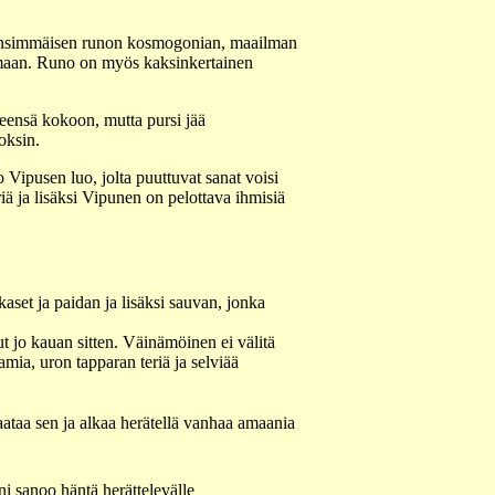
an ensimmäisen runon kosmogonian, maailman
amaan. Runo on myös kaksinkertainen
eensä kokoon, mutta pursi jää
oksin.
ipusen luo, jolta puuttuvat sanat voisi
riä ja lisäksi Vipunen on pelottava ihmisiä
aset ja paidan ja lisäksi sauvan, jonka
t jo kauan sitten. Väinämöinen ei välitä
mia, uron tapparan teriä ja selviää
taa sen ja alkaa herätellä vanhaa amaania
i sanoo häntä herättelevälle