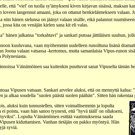
lle, että "viel' on tuolla sy'ämykseni kiven kirjavan sisässä, maksan 
 loveen langennut amaani, joka on ottanut henkieläimekseen valaan. Jos
 ja niin hänen sielunsa on jäänyt valaan sisälle, eikä palannut ruumiiseens
', jossa kita on venäjän kielen sana kit eli valas.
 hänen jalkansa "torkahtavi" ja sankari putoaa jättiläisen suuhun, jollo
runoon kuuluvana, vaan myöhemmin uudelleen runoiltuna lisänä dramatii
n Joona valaan vatsassa -kertomus, mutta samanlaisia Vipus-runon sisält
a Polynesiasta.
innoissa Väinämöinen saa kuitenkin puuttuvat sanat Vipuselta tämän herä
oaa Vipusen vatsaan. Sankari arvelee aluksi, että on mennyttä kalua: "jo
n ja alkaa soudella "suolen päästä suolen päähän". Sitten hän rakentaa 
, aluksi kuin tunnustellen, sitten voimallisemmin ja lopulta
i poistu, vaan hän sanoo tyynesti, että "hyvä tääll' on ollakseni,
i hyviksi". Lopulta Väinämöinen esittää vaatimuksensa saada
isi Vipusen kiduttamisen. Vanhan tietäjän on pakko myöntyä. Hän
yjä syviä.