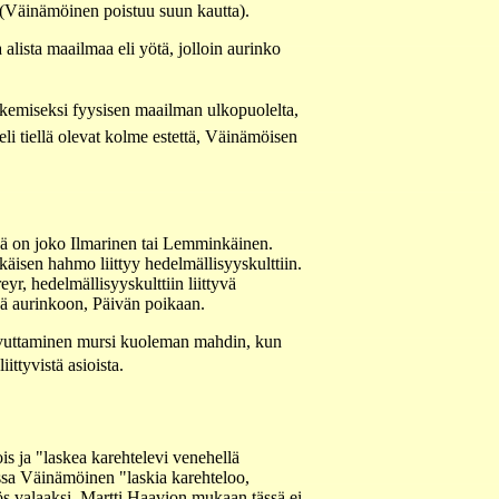
 (Väinämöinen poistuu suun kautta).
alista maailmaa eli yötä, jolloin aurinko
akemiseksi fyysisen maailman ulkopuolelta,
i tiellä olevat kolme estettä, Väinämöisen
nä on joko Ilmarinen tai Lemminkäinen.
isen hahmo liittyy hedelmällisyyskulttiin.
yr, hedelmällisyyskulttiin liittyvä
ä aurinkoon, Päivän poikaan.
avuttaminen mursi kuoleman mahdin, kun
ttyvistä asioista.
is ja "laskea karehtelevi venehellä
 jossa Väinämöinen "laskia karehteloo,
ös valaaksi. Martti Haavion mukaan tässä ei