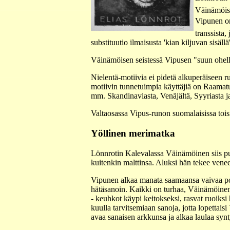
Väinämöise
Vipunen on
transsista,
substituutio ilmaisusta 'kian kiljuvan sisällä
Väinämöisen seistessä Vipusen "suun ohella"
Nielentä-motiivia ei pidetä alkuperäiseen 
motiivin tunnetuimpia käyttäjiä on Raamatu
mm. Skandinaviasta, Venäjältä, Syyriasta j
Valtaosassa Vipus-runon suomalaisissa tois
Yöllinen merimatka
Lönnrotin Kalevalassa Väinämöinen siis put
kuitenkin malttinsa. Aluksi hän tekee venee
Vipunen alkaa manata saamaansa vaivaa pois
hätäsanoin. Kaikki on turhaa, Väinämöinen e
- keuhkot käypi keitokseksi, rasvat ruoiks
kuulla tarvitsemiaan sanoja, jotta lopetta
avaa sanaisen arkkunsa ja alkaa laulaa synt