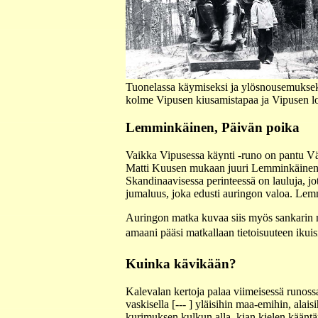
Tuonelassa käymiseksi ja ylösnousemukseksi
kolme Vipusen kiusamistapaa ja Vipusen lo
Lemminkäinen, Päivän poika
Vaikka Vipusessa käynti -runo on pantu Vä
Matti Kuusen mukaan juuri Lemminkäinen on
Skandinaavisessa perinteessä on lauluja, jo
jumaluus, joka edusti auringon valoa. Le
Auringon matka kuvaa siis myös sankarin 
amaani pääsi matkallaan tietoisuuteen ikui
Kuinka kävikään?
Kalevalan kertoja palaa viimeisessä runoss
vaskisella [--- ] yläisihin maa-emihin, alai
kurimuksen kulkun alla, kian kielen kääntä