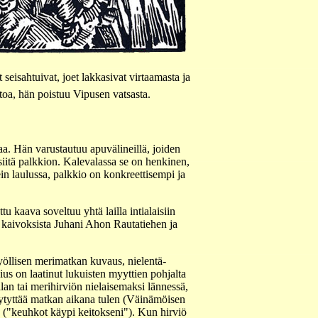
seisahtuivat, joet lakkasivat virtaamasta ja
toa, hän poistuu Vipusen vatsasta.
aa. Hän varustautuu apuvälineillä, joiden
 siitä palkkion. Kalevalassa se on henkinen,
n laulussa, palkkio on konkreettisempi ja
 kaava soveltuu yhtä lailla intialaisiin
 kaivoksista Juhani Ahon Rautatiehen ja
yöllisen merimatkan kuvaus, nielentä-
us on laatinut lukuisten myyttien pohjalta
lan tai merihirviön nielaisemaksi lännessä,
 sytyttää matkan aikana tulen (Väinämöisen
 ("keuhkot käypi keitokseni"). Kun hirviö