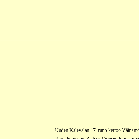
Uuden Kalevalan 17. runo kertoo Väinämöi
Vierailu amaani Antero Vipusen luona aihe