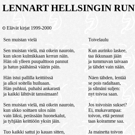
LENNART HELLSINGIN RU
Elävät kirjat 1999-2000
Sen muistan vielä
Toivelaulu
Sen muistan vielä, mä oikein nauroin,
Kun aurinko laskee,
kun ukon kulmikkaan kerran näin.
taa ikkunaan jään
Hän oli ylleen puupalttoon pannut
ja tummuvan taivaan
ja hatun päähänsä väärin päin.
ja tähdet vain nään.
Hän istui pallilla keittiössä
Näen tähden, lentää
ja alkoi soitella huiluaan.
se pois radaltaan,
Hän puhkui, puhalsi ankarasti
ja silmäni suljen:
ja kaikki lähtivät tanssimaan!
nyt toivoa saan.
Sen muistan vielä, mä oikein nauroin,
Jos toivoisin sukset?
kun ukko soittaen ulos näin
Ei, mukavampaa:
vain läksi, perässään huonekalut,
toivon, että pennut
ja tyhjään keittiöön yksin jäin.
taas koiramme saa.
Tuo kaikki sattui jo kauan sitten,
Ja mainetta toivon