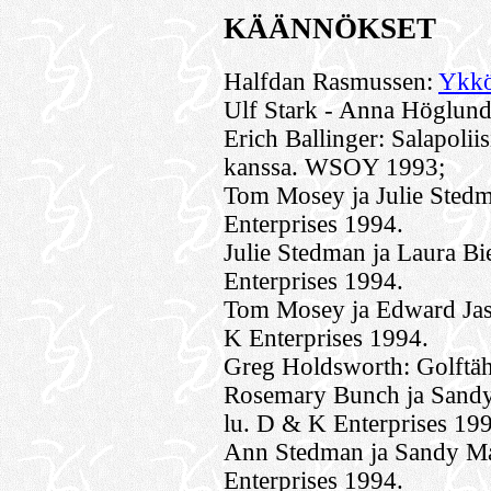
KÄÄNNÖKSET
Halfdan Rasmussen:
Ykkö
Ulf Stark - Anna Höglun
Erich Ballinger: Salapolii
kanssa. WSOY 1993;
Tom Mosey ja Julie Stedm
Enterprises 1994.
Julie Stedman ja Laura Bi
Enterprises 1994.
Tom Mosey ja Edward Jase
K Enterprises 1994.
Greg Holdsworth: Golftäh
Rosemary Bunch ja Sandy
lu. D & K Enterprises 19
Ann Stedman ja Sandy Ma
Enterprises 1994.