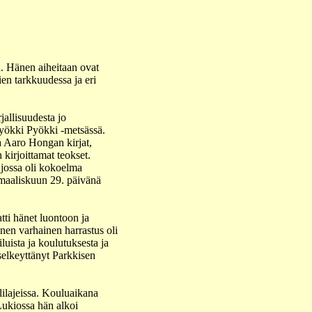
a. Hänen aiheitaan ovat
ien tarkkuudessa ja eri
jallisuudesta jo
yökki Pyökki -metsässä.
a Aaro Hongan kirjat,
irjoittamat teokset.
 jossa oli kokoelma
 maaliskuun 29. päivänä
tti hänet luontoon ja
nen varhainen harrastus oli
uista ja koulutuksesta ja
selkeyttänyt Parkkisen
ylilajeissa. Kouluaikana
 Lukiossa hän alkoi