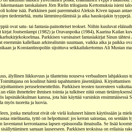
lukemastaan tanskalaisen Jörn Rielin trilogiasta Kertomuksia isieni talos
lla oli kolme isää. Parkkinen pani paremmaksi Aleksis Kiven tapaan anta
 alojen tiedemiehiä, mutta lämminsydämisiä ja aika hauskojakin tyyppejä.
piä ovat satu- tai fantasia-painotteiset teokset. Niihin kuuluvat eläina
 kirjat Joutsenlampi (1982) ja Oravanpoika (1984), Kaarina Kailan ku
 karhukirjekokoelmaa. Parkkisen varsinaiset fantasiakirjat Sinun tähtesi
at enemmän kallellaan arkirealismin suuntaan, vaikka aika ja paikka ov
iaikaan ja Konstantinopoliin sijoittuva seikkailukertomus Ali Mustan m
uus, älyllinen liikkuvuus ja tilanteista nouseva verbaalinen lahjakkuus t
. Toimittajana on koulinut häntä tapahtumien jäsentäjänä. Kirjoittamisen
 kirjoittamisen peruselementteihin. Parkkisen teosten tuoreuteen vaikutta
n eläin ihmettelee ihmisen toimia ja tulkitsee niitä oman tietämyksensä
s lapsinäkökulman kanssa, jota hän käyttää varsinkin ensimmäisessä S
lla myös tuoreita ja luovia.
eleen, jonka metaforat eivät ole vielä kuluneet hänen käytössään ja mi
staa mielitautia, tyttö on helpottunut: jos kerran sairastaa, on sentään h
n laventanut kerrontaansa lapsen epäsuoralla ilmaisulla. Se lisää koomi
sisällyttäminen samaan lauseeseen. Parkkisen teoksissa on erilaisia ra