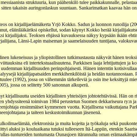
messiaanista struktuuria, kun päähenkilö tulee paikkakunnalle, pelastaa 
a sitten takaisin auringonlaskun suuntaan. Sankarimatkan kaavaa hän on 
ateos on kirjailijaelämäkerta Yrjö Kokko. Sadun ja luonnon runoilija (2
nut, eläinlääkäriksi opiskellut, sodan käynyt Kokko herää kirjailijaku
äksi kirjailijaksi. Teoksen ehjässä kuvauksessa näkyy kypsään ikään eht
ailijana, Länsi-Lapin maiseman ja saamelaisuuden tuntijana, valokuva
inen lukeneisuus ja yliopistollinen tutkimustausta näkyvät hänen teoksi
äviittauksina eli intertekstuaalisuutena. Parkkisen laaja lehtijuttujen ja k
 uudemman kirjallisuuden perinpohjaisesti. Hänen interntin kotisivullaan 
alyysejä kirjailijapatsaiden merkkihenkilöistä ja heidän tuotannostaan. 
ulee (1992), jossa on vähemmän tärkeileviä ja osin itse keksittyjä mie
005), jossa on selitetty 500 sanonnan alkuperä.
 kirjallisuutta useiden kirjallisten yhteisöjen johtotehtävissä. Hän on r
jien yhdyssiteenä toimivan 1984 perustetun Suomen dekkariseura ry:n ja
uheenjohtaja ensimmäiset kymmenen vuotta. Kirjallisena vaikuttajana Par
heenjohtajana ja taiteen keskustoimikunnan jäsenenä.
ulkoilmaelämää, elektronisia ja muita kojeita ja työkaluja sekä puukon
ittyi aluksi jo kouluaikana tutuksi tulleeseen Itä-Lappiin, etenkin Saaris
Pallas-tuntureiden tuntumasta Ounasjoen itärannalta oman erämaakämp