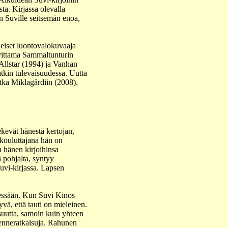
ta. Kirjassa olevalla
en Suville seitsemän enoa,
iheiset luontovalokuvaaja
vittama Sammaltunturin
 Allstar (1994) ja Vanhan
atkin tulevaisuudessa. Uutta
atka Miklagårdiin (2008).
ekevät hänestä kertojan,
 kouluttajana hän on
a hänen kirjoihinsa
 pohjalta, syntyy
uvi-kirjassa. Lapsen
elessään. Kun Suvi Kinos
yvä, että tauti on mieleinen.
suutta, samoin kuin yhteen
kenneratkaisuja. Rahunen