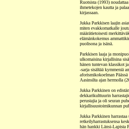
Ruotsista (1993) noudattaa 
ihmetekojen kautta ja pala
kirjassaan.
Jukka Parkkisen laajin asi
miten evakkomatkalle joutu
määrätietoisesti merkittäv
elämänkokemus ammattikirj
puolisona ja isänä.
Parkkisen laaja ja monipuol
ulkomaisina kirjallisina sis
hänen tuntevan klassikot ja
-sarja sisältää kymmeniä an
aforismikokoelman Päässä tu
Aasinsilta ajan hermolla (2
Jukka Parkkinen on edistänyt
dekkarikulttuurin harrasta
perustajia ja oli seuran p
kirjallisuustoimikunnan pu
Jukka Parkkinen harrastaa 
retkeilyharrastuksensa kesk
hän hankki Länsi-Lapista 