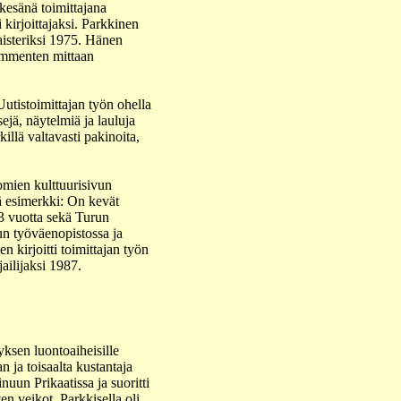
kesänä toimittajana
 kirjoittajaksi. Parkkinen
aisteriksi 1975. Hänen
kymmenten mittaan
utistoimittajan työn ohella
sejä, näytelmiä ja lauluja
illä valtavasti pakinoita,
nomien kulttuurisivun
sä esimerkki: On kevät
13 vuotta sekä Turun
run työväenopistossa ja
 kirjoitti toimittajan työn
ailijaksi 1987.
ksen luontoaiheisille
 ja toisaalta kustantaja
uun Prikaatissa ja suoritti
 veikot. Parkkisella oli