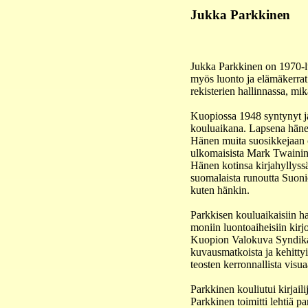
Jukka Parkkinen
Jukka Parkkinen on 1970-luv
myös luonto ja elämäkerrat.
rekisterien hallinnassa, mik
Kuopiossa 1948 syntynyt ja 
kouluaikana. Lapsena häne
Hänen muita suosikkejaan o
ulkomaisista Mark Twainin 
Hänen kotinsa kirjahyllyss
suomalaista runoutta Suoni
kuten hänkin.
Parkkisen kouluaikaisiin ha
moniin luontoaiheisiin kir
Kuopion Valokuva Syndikaat
kuvausmatkoista ja kehitty
teosten kerronnallista visua
Parkkinen kouliutui kirjail
Parkkinen toimitti lehtiä pa