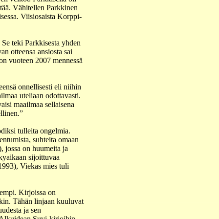
stää. Vähitellen Parkkinen
sessa. Viisiosaista Korppi-
 Se teki Parkkisesta yhden
an otteensa ansiosta sai
ä on vuoteen 2007 mennessä
ensä onnellisesti eli niihin
ilmaa uteliaan odottavasti.
vaisi maailmaa sellaisena
llinen.”
diksi tulleita ongelmia.
entumista, suhteita omaan
, jossa on huumeita ja
yaikaan sijoittuvaa
1993), Viekas mies tuli
sempi. Kirjoissa on
kin. Tähän linjaan kuuluvat
uudesta ja sen
 Alkuidean Suvi-kirjoihin