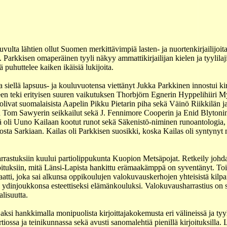
ulta lähtien ollut Suomen merkittävimpiä lasten- ja nuortenkirjailijoit
 Parkkisen omaperäinen tyyli näkyy ammattikirjailijan kielen ja tyylilaj
ä puhuttelee kaiken ikäisiä lukijoita.
siellä lapsuus- ja kouluvuotensa viettänyt Jukka Parkkinen innostui kir
en teki erityisen suuren vaikutuksen Thorbjörn Egnerin Hyppelihiiri M
livat suomalaisista Aapelin Pikku Pietarin piha sekä Väinö Riikkilän j
Tom Sawyerin seikkailut sekä J. Fennimore Cooperin ja Enid Blytonin k
ä oli Uuno Kailaan kootut runot sekä Säkenistö-niminen runoantologia,
osta Sarkiaan. Kailas oli Parkkisen suosikki, koska Kailas oli syntynyt
rrastuksiin kuului partiolippukunta Kuopion Metsäpojat. Retkeily johda
joituksiin, mitä Länsi-Lapista hankittu erämaakämppä on syventänyt. Toi
ti, joka sai alkunsa oppikoulujen valokuvauskerhojen yhteisistä kilpail
i ydinjoukkonsa esteettiseksi elämänkouluksi. Valokuvausharrastius on 
alisuutta.
ijaksi hankkimalla monipuolista kirjoittajakokemusta eri välineissä ja ty
rtiossa ja teinikunnassa sekä avusti sanomalehtiä pienillä kirjoituksilla.