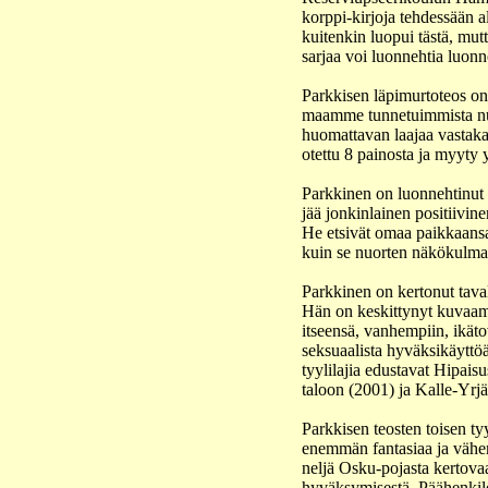
korppi-kirjoja tehdessään a
kuitenkin luopui tästä, mu
sarjaa voi luonnehtia luon
Parkkisen läpimurtoteos on
maamme tunnetuimmista nuort
huomattavan laajaa vastak
otettu 8 painosta ja myyty 
Parkkinen on luonnehtinut nu
jää jonkinlainen positiivin
He etsivät omaa paikkaansa,
kuin se nuorten näkökulmast
Parkkinen on kertonut taval
Hän on keskittynyt kuvaama
itseensä, vanhempiin, ikät
seksuaalista hyväksikäyttö
tyylilajia edustavat Hipais
taloon (2001) ja Kalle-Yrjä
Parkkisen teosten toisen ty
enemmän fantasiaa ja vähem
neljä Osku-pojasta kertovaa
hyväksymisestä. Päähenkilö