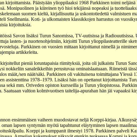
n kirjoittamista. Päästyään ylioppilaaksi 1968 Parkkinen toimi neljänä 
ä. Monipuolinen ja kiireinen työ hioi tekijänsä nopeaksi ja tuotteliaaksi
skelemaan suomen kieltä, kirjallisuutta ja uskontotiedettä valmistuen m
itteli Snellmania. Koti- ja ulkomaisten klassikkojen harrastus on vuosi
isia kirjoituksia.
töissä Savon lisäksi Turun Sanomissa, TV-uutisissa ja Radiouutisissa. U
uja lasten- ja nuortenohjelmiin, kirjoitti Turun ylioppilasteatterille sket
sarvosteluja. Parkkinen on vuosien mittaan kirjoittanut nimellä ja nimimerk
aajempia artikkeleita.
irjoitellut pieniä loruntapaisia riimityksiä, joita oli julkaistu Turun Sa
ysi nokkeliin sanaleikkeihin perustuvaa ominaislaatuaan. Riimeistä täs
s ulos määt,/sen näät/säki. Parkkinen oli vakituisena toimittajana Ylessä 
eteen assistenttina 1978–1979. Lisäksi hän on opettanut kirjoittamista Tu
a sekä mm. Oriveden opiston kursseilla ja Turun yliopistossa. Parkkinen
Saatuaan valtion kolmivuotisen taitelija-apurahan hän jäi vapaaksi kirj
otannon ensimmäisen vaiheen muodostavat neljä Korppi-kirjaa. Alkusysäy
ältä oman lapsen syntymän myötä tapahtunut eläytyminen lapsen maailmaan
ituskilpailu. Korppi ja kumppanit ilmestyi 1978. Parkkinen palveli Kain
assa. Armeijan kokemukset näkyvät etenkin teoksessa Korppi ja korven