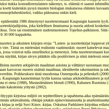
luksi tiukka konradlorenzlainen näkemys, ts. eläimiä ei saanut inhimilli
tta koetti kuitenkin pysyä muuten biologian mukaisessa eläinten kuvaami
nonsuojeluhenkiseksi, vaikka pääosassa onkin kieli.
 epäilemättä 1986 ilmestynyt nuortenromaani Kaupungin kaunein lyyli.
enkirjailijoista, joka kielellisen ilmaisunsa ja nuoria aidosti koskettav
aikua. Teos sai ensimmäisen uudenmuotoisen Topelius-palkinnon. Siit
yli 30 000 kappaletta.
orten ja aikuisten kirjojen eroja: ”Lasten- ja nuortenkirjat loppuvat yle
en vire. Tämä on mielestäni realismin vaatimuskin: nuoret katselevat maa
 jossa voisivat tulla onnelliseksi ja menestyä. Jotta nuortenromaani ku
a näyttää, kirjan sävyn pitääkin olla positiivinen ja siinä mielessä onne
lisista nuorten arkipäivän maailman asioista ja välttänyt suorastaan muo
an kasvavan nuoren sisäistä maailmaa, identiteetin rakentamista ja rak
overeihin. Poikkeuksen tästä muodostaa Onnenpoika ja pelienkeli (2000)
ä. Kaupungin kauneimman lyylin kanssa samaa arkitodellisuuteen ja nyk
usta ei oteta (1988), Mustasilmäinen blondi (1990), Rahunen Ruotsista (
nän kaksitoista yritystä (2002).
ylityypin kirjoissa miljöö on sepitteellinen ja tapahtuma-aika epämääräi
män arkirealismia, ehkäpä jotakin epäsovinnaisuutta ja anarkistisuutta
 kirjaa ja neljä Suvi Kinos -kirjaa. Oskuissa Parkkinen kirjoittaa erilais
 on aikuisiin nähden ylivertainen poika, eräänlainen Peppi Pitkätossu.