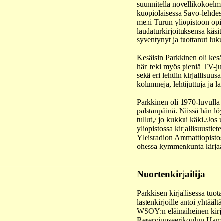
suunnitella novellikokoelma
kuopiolaisessa Savo-lehdess
meni Turun yliopistoon opi
laudaturkirjoituksensa käs
syventynyt ja tuottanut luku
Kesäisin Parkkinen oli kesä
hän teki myös pieniä TV-jutt
sekä eri lehtiin kirjallisuu
kolumneja, lehtijuttuja ja l
Parkkinen oli 1970-luvulla k
palstanpäinä. Niissä hän lö
tullut,/ jo kukkui käki./Jo
yliopistossa kirjallisuusti
Yleisradion Ammattiopistoss
ohessa kymmenkunta kirjaa. 
Nuortenkirjailija
Parkkisen kirjallisessa tu
lastenkirjoille antoi yhtä
WSOY:n eläinaiheinen kirjo
Reserviupseerikoulun Hamin