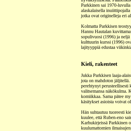
Parkkinen sai 1970-luvulla 
alaskalaisella inuiittipoja
jotka ovat originelleja eri
Kolmatta Parkkisen teostyyp
Hannu Hautalan kuvittamat
sopulivuosi (1996) ja neljä
kulttuurin kurssi (1996) ov
lajityyppiä edustaa viikink
Kieli, rakenteet
Jukka Parkkisen laaja-alais
jota on mahdoton jäljitellä
perehtynyt perusteellisesti
valitsemansa näkökulma. Ku
komiikkaa. Sama pätee myö
käsitykset asioista voivat o
Hän suhtautuu tuoreesti ki
kuulee, että Ruben-eno saira
Karhukirjeissä Parkkinen o
kuulumattomien ilmaisujen 