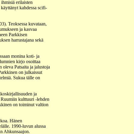
ihmisiä erilaisten
käyttänyt kahdessa scifi-
003). Teoksessa kuvataan,
tsumukseen ja kasvaa
ineen Parkkisen
uksen harrastajana sekä
ssaan monina koti- ja
olumnien kirjo osoittaa
oleva Patsaita ja jalustoja
Parkkinen on julkaissut
telmiä. Sukua tälle on
ikoskirjallisuuden ja
 Ruumiin kulttuuri -lehden
kkinen on toiminut valtion
tekoa. Hänen
elälle. 1990-luvun alussa
än Ahkunsaajon.