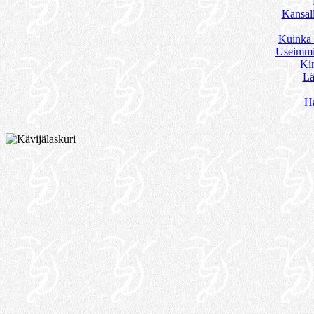
Kansall
Kuinka 
Useimmi
Kir
Lä
Ha