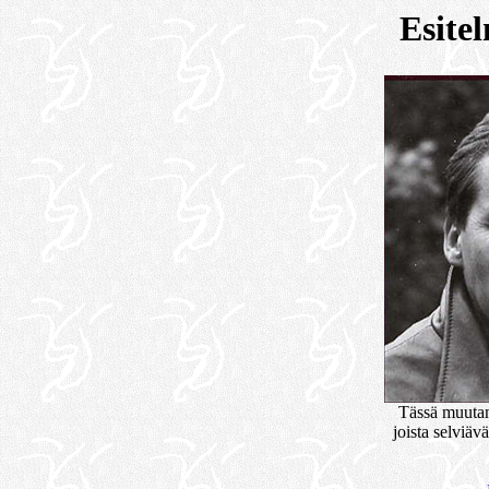
Esite
Tässä muutami
joista selviäv