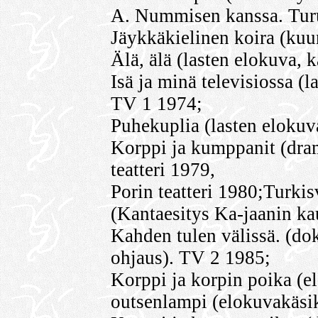
A. Nummisen kanssa. Turu
Jäykkäkielinen koira (kuu
Älä, älä (lasten elokuva, k
Isä ja minä televisiossa (l
TV 1 1974;
Puhekuplia (lasten elokuva
Korppi ja kumppanit (dram
teatteri 1979,
Porin teatteri 1980;Turki
(Kantaesitys Ka-jaanin ka
Kahden tulen välissä. (dok
ohjaus). TV 2 1985;
Korppi ja korpin poika (e
outsenlampi (elokuvakäsik