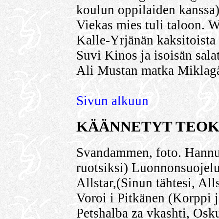
koulun oppilaiden kanssa
Viekas mies tuli taloon.
Kalle-Yrjänän kaksitoist
Suvi Kinos ja isoisän sa
Ali Mustan matka Miklag
Sivun alkuun
KÄÄNNETYT TEOK
Svandammen, foto. Hannu 
ruotsiksi) Luonnonsuojel
Allstar,(Sinun tähtesi, All
Voroi i Pitkänen (Korppi j
Petshalba za vkashti, Os