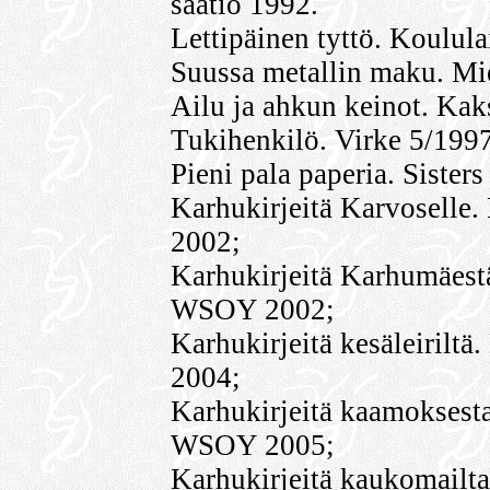
säätiö 1992.
Lettipäinen tyttö. Koulul
Suussa metallin maku. Mi
Ailu ja ahkun keinot. Kak
Tukihenkilö. Virke 5/1997
Pieni pala paperia. Sister
Karhukirjeitä Karvoselle
2002;
Karhukirjeitä Karhumäest
WSOY 2002;
Karhukirjeitä kesäleirilt
2004;
Karhukirjeitä kaamoksest
WSOY 2005;
Karhukirjeitä kaukomailta