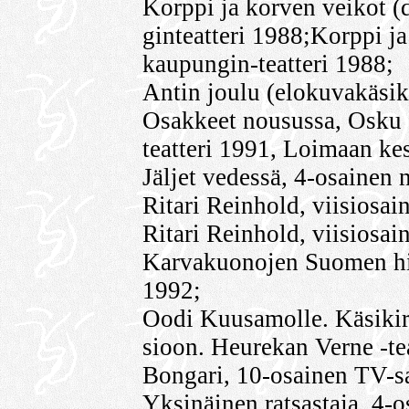
Korppi ja korven veikot (
ginteatteri 1988;Korppi j
kaupungin-teatteri 1988;
Antin joulu (elokuvakäsik
Osakkeet nousussa, Osku 
teatteri 1991, Loimaan kes
Jäljet vedessä, 4-osainen
Ritari Reinhold, viisiosa
Ritari Reinhold, viisiosa
Karvakuonojen Suomen his
1992;
Oodi Kuusamolle. Käsikir
sioon. Heurekan Verne -te
Bongari, 10-osainen TV-s
Yksinäinen ratsastaja, 4-