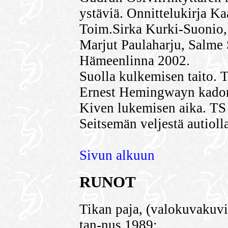
ystäviä. Onnittelukirja Kaa
Toim.Sirka Kurki-Suonio,
Marjut Paulaharju, Salme S
Hämeenlinna 2002.
Suolla kulkemisen taito. T
Ernest Hemingwayn kadon
Kiven lukemisen aika. TS
Seitsemän veljestä autioll
Sivun alkuun
RUNOT
Tikan paja, (valokuvakuv
tan-nus 1989;