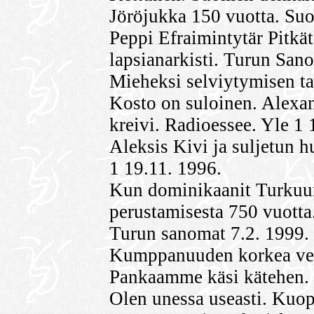
Jöröjukka 150 vuotta. Su
Peppi Efraimintytär Pitkä
lapsianarkisti. Turun San
Mieheksi selviytymisen ta
Kosto on suloinen. Alexa
kreivi. Radioessee. Yle 1 
Aleksis Kivi ja suljetun 
1 19.11. 1996.
Kun dominikaanit Turkuun 
perustamisesta 750 vuotta
Turun sanomat 7.2. 1999.
Kumppanuuden korkea vei
Pankaamme käsi kätehen. 
Olen unessa useasti. Kuop