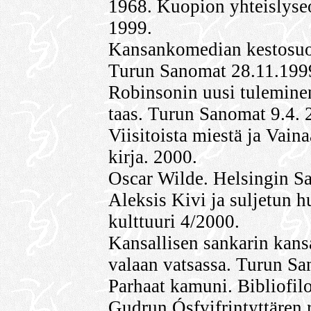
1968. Kuopion yhteislyse
1999.
Kansankomedian kestosuosi
Turun Sanomat 28.11.199
Robinsonin uusi tuleminen
taas. Turun Sanomat 9.4. 
Viisitoista miestä ja Vain
kirja. 2000.
Oscar Wilde. Helsingin San
Aleksis Kivi ja suljetun 
kulttuuri 4/2000.
Kansallisen sankarin kans
valaan vatsassa. Turun Sa
Parhaat kamuni. Bibliofil
Gudrun Ósfvifrintyttären 