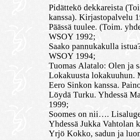
Pidättekö dekkareista (T
kanssa). Kirjastopalvelu 
Päässä tuulee. (Toim. yh
WSOY 1992;
Saako pannukakulla istua
WSOY 1994;
Tuomas Alatalo: Olen ja
Lokakuusta lokakuuhun. M
Eero Sinkon kanssa. Pain
Löydä Turku. Yhdessä Ma
1999;
Soomes on nii…. Lisaluge
Yhdessä Jukka Vahtolan ka
Yrjö Kokko, sadun ja luo