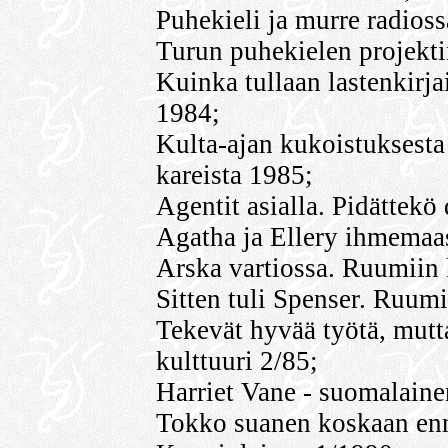
Puhekieli ja murre radioss
Turun puhekielen projekti
Kuinka tullaan lastenkirj
1984;
Kulta-ajan kukoistuksesta
kareista 1985;
Agentit asialla. Pidättekö
Agatha ja Ellery ihmemaas
Arska vartiossa. Ruumiin 
Sitten tuli Spenser. Ruumi
Tekevät hyvää työtä, mutt
kulttuuri 2/85;
Harriet Vane - suomalaine
Tokko suanen koskaan ennee