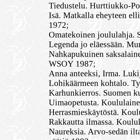
Tiedustelu. Hurttiukko-Po
Isä. Matkalla eheyteen ell
1972;
Omatekoinen joululahja. 
Legenda jo eläessään. M
Nahkapukuinen saksalainen
WSOY 1987;
Anna anteeksi, Irma. Luki
Lohikäärmeen kohtalo. Ty
Karhunkierros. Suomen ku
Uimaopetusta. Koululaine
Herrasmieskäytöstä. Koul
Rakkautta ilmassa. Koulu
Naureksia. Arvo-sedän ilt