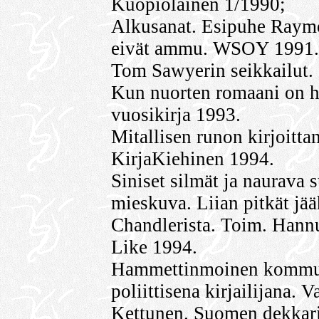
Kuopiolainen 1/1990;
Alkusanat. Esipuhe Raymon
eivät ammu. WSOY 1991.
Tom Sawyerin seikkailut.
Kun nuorten romaani on h
vuosikirja 1993.
Mitallisen runon kirjoitta
KirjaKiehinen 1994.
Siniset silmät ja naurava
mieskuva. Liian pitkät jä
Chandlerista. Toim. Hannu
Like 1994.
Hammettinmoinen kommuni
poliittisena kirjailijana. 
Kettunen. Suomen dekkaris