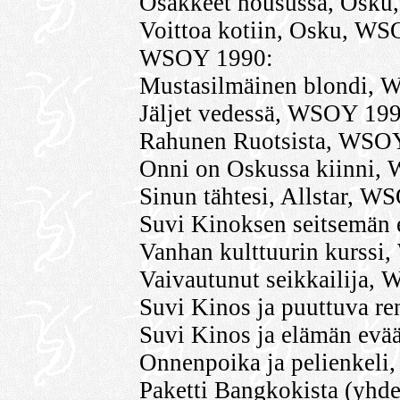
Osakkeet nousussa, Osk
Voittoa kotiin, Osku, WS
WSOY 1990:
Mustasilmäinen blondi,
Jäljet vedessä, WSOY 199
Rahunen Ruotsista, WSO
Onni on Oskussa kiinni,
Sinun tähtesi, Allstar, W
Suvi Kinoksen seitsemän
Vanhan kulttuurin kurss
Vaivautunut seikkailija,
Suvi Kinos ja puuttuva 
Suvi Kinos ja elämän ev
Onnenpoika ja pelienkel
Paketti Bangkokista (yhde