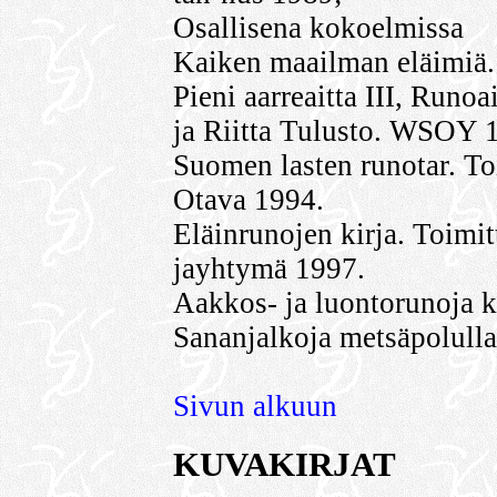
Osallisena kokoelmissa
Kaiken maailman eläimiä.
Pieni aarreaitta III, Runo
ja Riitta Tulusto. WSOY 
Suomen lasten runotar. To
Otava 1994.
Eläinrunojen kirja. Toimi
jayhtymä 1997.
Aakkos- ja luontorunoja ki
Sananjalkoja metsäpolul
Sivun alkuun
KUVAKIRJAT