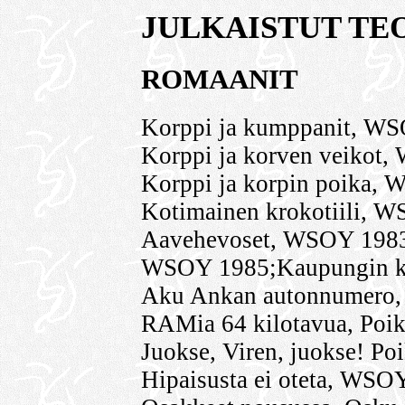
JULKAISTUT TE
ROMAANIT
Korppi ja kumppanit, W
Korppi ja korven veikot
Korppi ja korpin poika,
Kotimainen krokotiili, 
Aavehevoset, WSOY 1983;
WSOY 1985;Kaupungin ka
Aku Ankan autonnumero, 
RAMia 64 kilotavua, Poik
Juokse, Viren, juokse! Po
Hipaisusta ei oteta, WSO