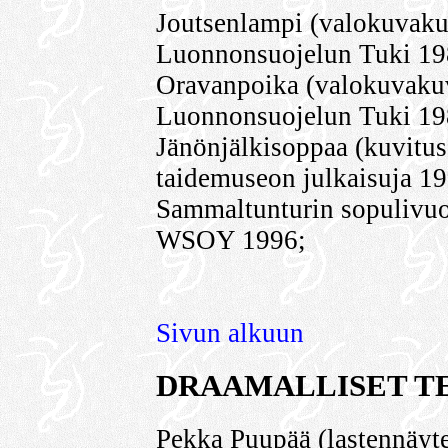
Joutsenlampi (valokuvaku
Luonnonsuojelun Tuki 19
Oravanpoika (valokuvakuv
Luonnonsuojelun Tuki 19
Jänönjälkisoppaa (kuvitu
taidemuseon julkaisuja 19
Sammaltunturin sopulivuos
WSOY 1996;
Sivun alkuun
DRAAMALLISET T
Pekka Puupää (lastennäyte